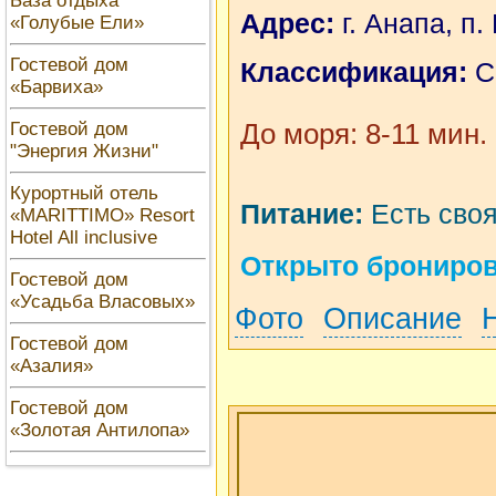
База отдыха
Адрес:
г. Анапа, п.
«Голубые Ели»
Гостевой дом
Классификация:
С
«Барвиха»
До моря: 8-11 мин.
Гостевой дом
"Энергия Жизни"
Курортный отель
Питание:
Есть своя
«MARITTIMO» Resort
Hotel All inclusive
Открыто бронирова
Гостевой дом
«Усадьба Власовых»
Фото
Описание
Гостевой дом
«Азалия»
Гостевой дом
«Золотая Антилопа»