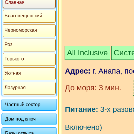
Славная
Благовещенский
Черноморская
Роз
All Inclusive
Систе
Горького
Адрес:
г. Анапа, по
Уютная
До моря: 3 мин.
Лазурная
Частный сектор
Питание:
3-х разов
Дом под ключ
Включено)
Базы отдыха