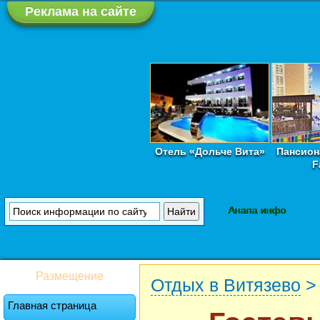
Реклама на сайте
Отель «Дольче Вита»
Пансион
F
Анапа инфо
Размещение
Отдых в Витязево
Главная страница