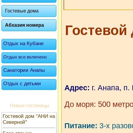
Гостевые дома
Абхазия номера
Гостевой
Отдых на Кубани
Отдых все включено
Санатории Анапы
Отдых с детьми
Адрес:
г. Анапа, п
До моря: 500 метр
Новые гостиницы
Гостевой дом "АНИ на
Северной"
Питание:
3-х разов