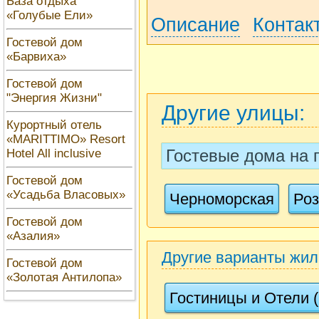
База отдыха
«Голубые Ели»
Описание
Контак
Гостевой дом
«Барвиха»
Гостевой дом
"Энергия Жизни"
Другие улицы:
Курортный отель
«MARITTIMO» Resort
Гостевые дома на
Hotel All inclusive
Гостевой дом
«Усадьба Власовых»
Черноморская
Роз
Гостевой дом
«Азалия»
Другие варианты жи
Гостевой дом
«Золотая Антилопа»
Гостиницы и Отели (