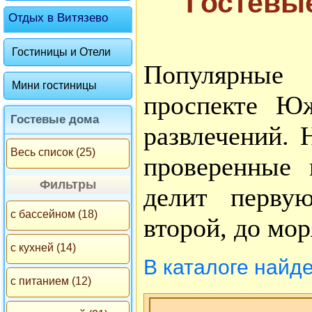
Гостевы
Отдых в Витязево
Гостиницы и Отели
Популярные 
Мини гостиницы
проспекте Ю
Гостевые дома
развлечений. 
Весь список (25)
проверенные
Фильтры
делит перву
с бассейном (18)
второй, до мор
с кухней (14)
В каталоге найд
с питанием (12)