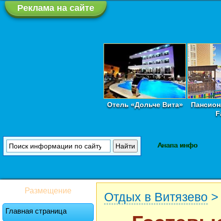
Реклама на сайте
Отель «Дольче Вита»
Пансион
F
Анапа инфо
Размещение
Отдых в Витязево
Главная страница