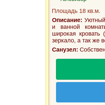
двух до восьм
Площадь 18 кв.м.
кухней и от
Описание:
Уютный 
примерно от 2 
и ванной комнат
широкая кровать (
В номерах мяг
зеркало, а так же в
постельное б
Санузел:
Собствен
современная 
категории пол
тумбочки и га
зеркало, пан
хорошая звуко