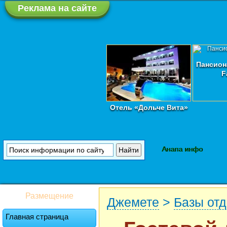
Реклама на сайте
Пансион
F
Отель «Дольче Вита»
Анапа инфо
Размещение
Джемете
>
Базы от
Главная страница