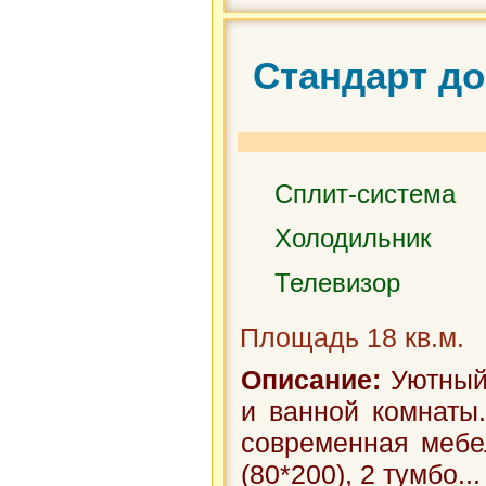
системой а
светодиодные 
Стандарт до
Питание:
Если Вы хотит
Сплит-система
услугам больш
Холодильник
Телевизор
микроволнов
водой, необхо
Площадь 18 кв.м.
стульями и вс
Описание:
Уютный 
и ванной комнаты
На террито
современная мебел
великолепн
(80*200), 2 тумбо...