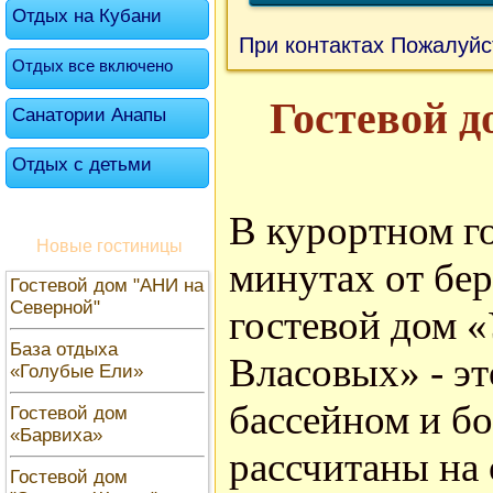
Отдых на Кубани
При контактах Пожалуйс
Отдых все включено
Гостевой д
Санатории Анапы
Отдых с детьми
В курортном го
Новые гостиницы
минутах от бе
Гостевой дом "АНИ на
Северной"
гостевой дом 
База отдыха
Власовых» - эт
«Голубые Ели»
бассейном и б
Гостевой дом
«Барвиха»
рассчитаны на 
Гостевой дом