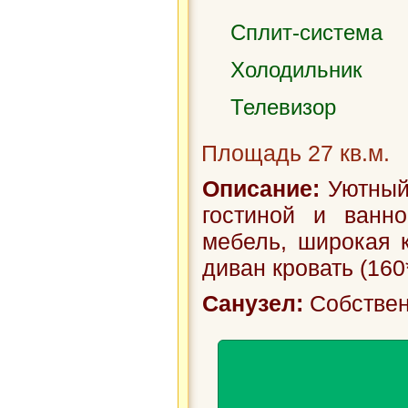
Детская пло
Сплит-система
В любой мом
Холодильник
можете беспл
Телевизор
решётками и
Площадь 27 кв.м.
Специально 
Описание:
Уютный 
гостиной и ванн
предусмотре
мебель, широкая к
На территор
диван кровать (160*
кухней
Санузел:
Собствен
Для наших по
находится
бе