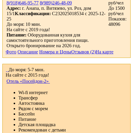
8(918)646-95-77
8(989)246-48-09
руб/чел
Адрес:
г. Анапа, п. Витязево, ул. Роз, дом
До 1500
15/1
Классификация:
С232025018534 с 2025-12-
руб/чел
25
Показов:
До моря: 10 мин.
48096
На сайте с 2019 года!
Питание:
Оборудованная кухня для
самостоятельного приготовления пищи.
Открыто бронирование на 2026 год.
Фото
Описание
Номера и Цены
Отзывов (2)
На карте
До моря: 5-7 мин.
На сайте с 2015 года!
Отель «Посейдон-2»
Wi-fi интернет
Трансфер
Автостоянка
Рядом с морем
Бассейн
Питание
Детская площадка
Рекомендован с детьми