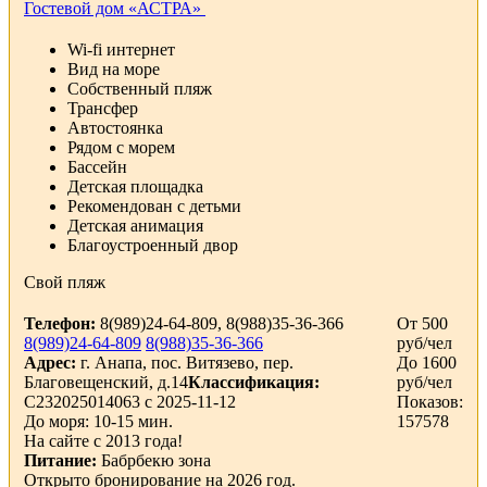
Гостевой дом «АСТРА»
Wi-fi интернет
Вид на море
Собственный пляж
Трансфер
Автостоянка
Рядом с морем
Бассейн
Детская площадка
Рекомендован с детьми
Детская анимация
Благоустроенный двор
Свой пляж
Телефон:
8(989)24-64-809, 8(988)35-36-366
От 500
8(989)24-64-809
8(988)35-36-366
руб/чел
Адрес:
г. Анапа, пос. Витязево, пер.
До 1600
Благовещенский, д.14
Классификация:
руб/чел
С232025014063 с 2025-11-12
Показов:
До моря: 10-15 мин.
157578
На сайте с 2013 года!
Питание:
Бабрбекю зона
Открыто бронирование на 2026 год.