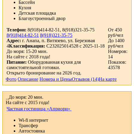
Бассейн
Кухня
Детская площадка
Благоустроенный двор
Телефон:
8(918)414-82-51, 8(918)321-35-75
От 450
8(918)414-82-51
8(918)321-35-75
руб/чел
Адрес:
г. Анапа, п. Витязево, ул. Березовая
До 1400
4
Классификация:
С232025014528 с 2025-11-18
руб/чел
До моря: 15-20 мин.
Номеров:
На сайте с 2018 года!
14
Питание:
Оборудованная кухня для
Показов:
самостоятельной готовки.
43578
Открыто бронирование на 2026 год.
Фото
Описание
Номера и Цены
Отзывов (14)
На карте
До моря: 20 мин.
На сайте с 2015 года!
Частная гостиница «Априори»
Wi-fi интернет
Трансфер
Автостоянка