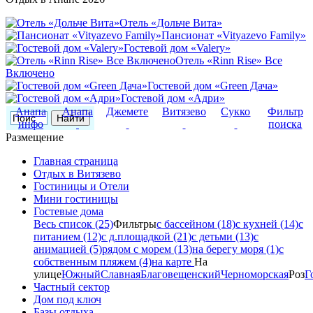
Отель «Дольче Вита»
Пансионат «Vityazevo Family»
Гостевой дом «Valery»
Отель «Rinn Rise» Все
Включено
Гостевой дом «Green Дача»
Гостевой дом «Адри»
Анапа
Анапа
Джемете
Витязево
Сукко
Фильтр
инфо
поиска
Размещение
Главная страница
Отдых в Витязево
Гостиницы и Отели
Мини гостиницы
Гостевые дома
Весь список (25)
Фильтры
с бассейном (18)
с кухней (14)
с
питанием (12)
с д.площадкой (21)
с детьми (13)
с
анимацией (5)
рядом с морем (13)
на берегу моря (1)
с
собственным пляжем (4)
на карте
На
улице
Южный
Славная
Благовещенский
Черноморская
Роз
Г
Частный сектор
Дом под ключ
Базы отдыха