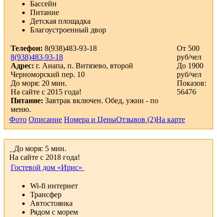
Бассейн
Питание
Детская площадка
Благоустроенный двор
Телефон:
8(938)483-93-18
От 500
8(938)483-93-18
руб/чел
Адрес:
г. Анапа, п. Витязево, второй
До 1900
Черноморский пер. 10
руб/чел
До моря: 20 мин.
Показов:
На сайте с 2015 года!
56476
Питание:
Завтрак включен. Обед, ужин - по
меню.
Фото
Описание
Номера и Цены
Отзывов (2)
На карте
До моря: 5 мин.
На сайте с 2018 года!
Гостевой дом «Ирис»
Wi-fi интернет
Трансфер
Автостоянка
Рядом с морем