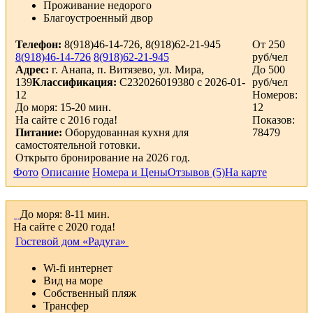
Проживание недорого
Благоустроенный двор
Телефон:
8(918)46-14-726, 8(918)62-21-945
От 250
8(918)46-14-726
8(918)62-21-945
руб/чел
Адрес:
г. Анапа, п. Витязево, ул. Мира,
До 500
139
Классификация:
С232026019380 с 2026-01-
руб/чел
12
Номеров:
До моря: 15-20 мин.
12
На сайте с 2016 года!
Показов:
Питание:
Оборудованная кухня для
78479
самостоятельной готовки.
Открыто бронирование на 2026 год.
Фото
Описание
Номера и Цены
Отзывов (5)
На карте
До моря: 8-11 мин.
На сайте с 2020 года!
Гостевой дом «Радуга»
Wi-fi интернет
Вид на море
Собственный пляж
Трансфер