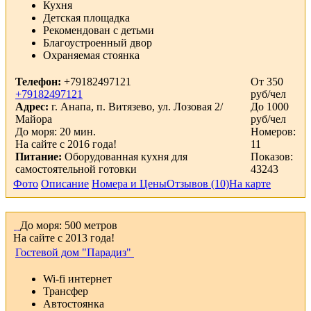
Кухня
Детская площадка
Рекомендован с детьми
Благоустроенный двор
Охраняемая стоянка
Телефон:
+79182497121
От 350
+79182497121
руб/чел
Адрес:
г. Анапа, п. Витязево, ул. Лозовая 2/
До 1000
Майора
руб/чел
До моря: 20 мин.
Номеров:
На сайте с 2016 года!
11
Питание:
Оборудованная кухня для
Показов:
самостоятельной готовки
43243
Фото
Описание
Номера и Цены
Отзывов (10)
На карте
До моря: 500 метров
На сайте с 2013 года!
Гостевой дом "Парадиз"
Wi-fi интернет
Трансфер
Автостоянка