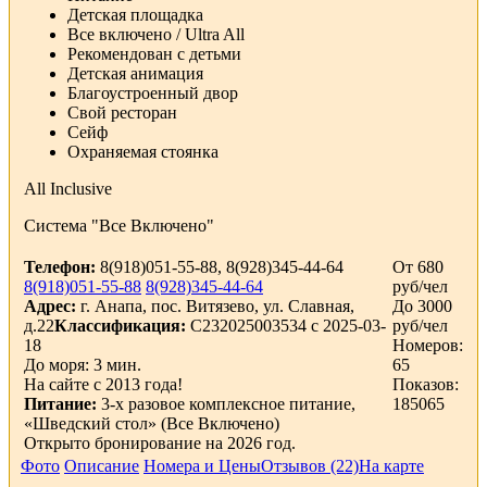
Детская площадка
Все включено / Ultra All
Рекомендован с детьми
Детская анимация
Благоустроенный двор
Свой ресторан
Сейф
Охраняемая стоянка
All Inclusive
Система "Все Включено"
Телефон:
8(918)051-55-88, 8(928)345-44-64
От 680
8(918)051-55-88
8(928)345-44-64
руб/чел
Адрес:
г. Анапа, пос. Витязево, ул. Славная,
До 3000
д.22
Классификация:
С232025003534 с 2025-03-
руб/чел
18
Номеров:
До моря: 3 мин.
65
На сайте с 2013 года!
Показов:
Питание:
3-х разовое комплексное питание,
185065
«Шведский стол» (Все Включено)
Открыто бронирование на 2026 год.
Фото
Описание
Номера и Цены
Отзывов (22)
На карте