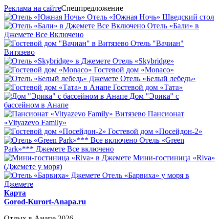
Реклама на сайте
Спецпредложение
Отель «Южная Ночь» Шведский стол
Отель «Бали» в
Джемете Все Включено
Отель "Вачиан"
Витязево
Отель «Skybridge»
Гостевой дом «Monaco»
Отель «Белый лебедь»
Гостевой дом «Тата»
Дом "Эрика" с
бассейном в Анапе
Пансионат
«Vityazevo Family»
Гостевой дом «Посейдон-2»
Отель «Green
Park»*** Джемете Все включено
Мини-гостиница «Riva»
(Джемете у моря)
Отель «Барвиха» у моря в
Джемете
Карта
Gorod-Kurort-Anapa.ru
Отдых в Анапе 2026