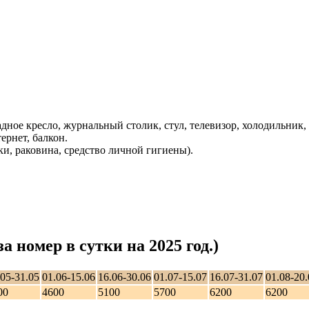
дное кресло, журнальный столик, стул, телевизор, холодильник, 
ернет, балкон.
ки, раковина, средство личной гигиены).
 номер в сутки на 2025 год.)
.05-31.05
01.06-15.06
16.06-30.06
01.07-15.07
16.07-31.07
01.08-20.
00
4600
5100
5700
6200
6200