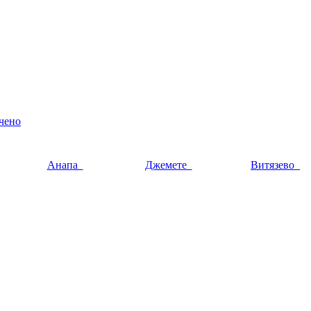
чено
Анапа
Джемете
Витязево