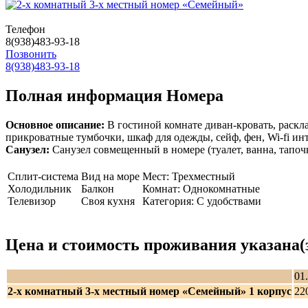
Телефон
8(938)483-93-18
Позвонить
8(938)483-93-18
Полная информация Номера
Основное описание:
В гостиной комнате диван-кровать, раскла
прикроватные тумбочки, шкаф для одежды, сейф, фен, Wi-fi инт
Санузел:
Санузел совмещенный в номере (туалет, ванна, тапоч
Сплит-система
Вид на море
Мест: Трехместный
Холодильник
Балкон
Комнат: Однокомнатные
Телевизор
Своя кухня
Категория: С удобствами
Цена и стоимость проживания указана(за
01
2-х комнатный 3-х местный номер «Семейный» 1 корпус
22