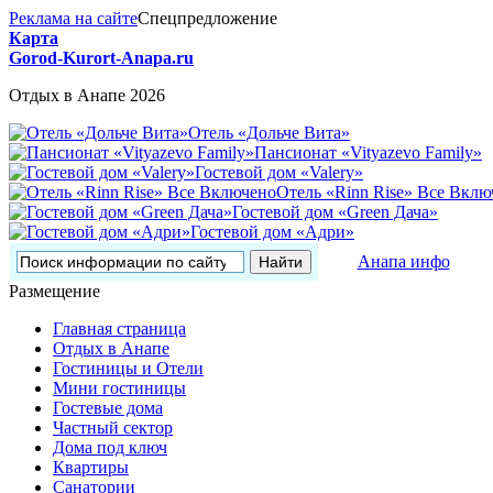
Реклама на сайте
Спецпредложение
Карта
Gorod-Kurort-Anapa.ru
Отдых в Анапе 2026
Отель «Дольче Вита»
Пансионат «Vityazevo Family»
Гостевой дом «Valery»
Отель «Rinn Rise» Все Вклю
Гостевой дом «Green Дача»
Гостевой дом «Адри»
Анапа инфо
Размещение
Главная страница
Отдых в Анапе
Гостиницы и Отели
Мини гостиницы
Гостевые дома
Частный сектор
Дома под ключ
Квартиры
Санатории