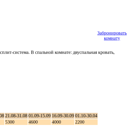
Забронировать
комнату
сплит-система. В спальной комнате: двуспальная кровать,
08
21.08-31.08
01.09-15.09
16.09-30.09
01.10-30.04
5300
4600
4000
2200