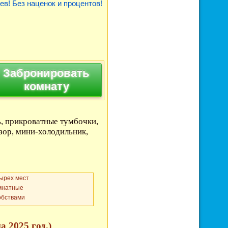
ев! Без наценок и процентов!
Забронировать
комнату
ь, прикроватные тумбочки,
изор, мини-холодильник,
ырех мест
мнатные
обствами
 2025 год.)