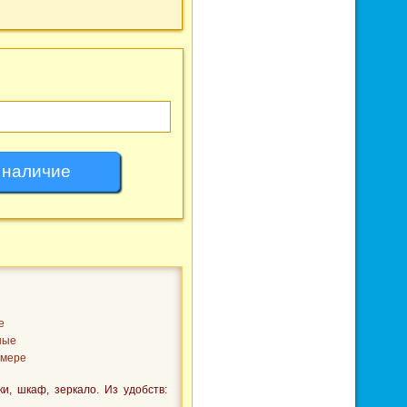
е
ные
омере
и, шкаф, зеркало. Из удобств: