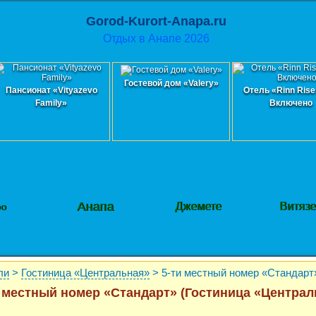
Gorod-Kurort-Anapa.ru
Отдых в Анапе 2026
Гостевой дом «Valery»
Пансионат «Vityazevo
Отель «Rinn Rise
Family»
Включено
Анапа
Джемете
Витяз
фо
ли
>
Гостиница «Центральная»
> 5-ти местный номер «Стандарт
 местный номер «Стандарт» (Гостиница «Централ