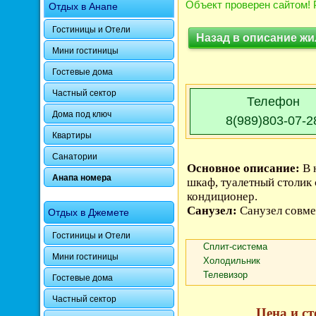
Объект проверен сайтом! 
Отдых в Анапе
Гостиницы и Отели
Назад в описание жи
Мини гостиницы
Гостевые дома
Частный сектор
Телефон
Дома под ключ
8(989)803-07-2
Квартиры
Санатории
Основное описание:
В 
Анапа номера
шкаф, туалетный столик 
кондиционер.
Санузел:
Санузел совм
Отдых в Джемете
Гостиницы и Отели
Сплит-система
Мини гостиницы
Холодильник
Телевизор
Гостевые дома
Частный сектор
Цена и ст