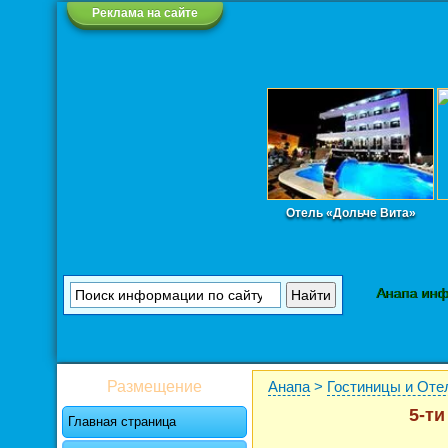
Реклама на сайте
Отель «Дольче Вита»
Анапа ин
Размещение
Анапа
>
Гостиницы и Оте
5-ти
Главная страница