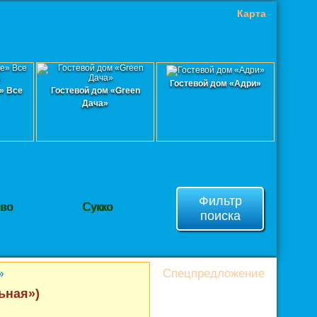
Карта
Гостевой дом «Адри»
» Все
Гостевой дом «Green
Дача»
Фильтр
ево
Сукко
поиска
Спецпредложение
»
ьная»)