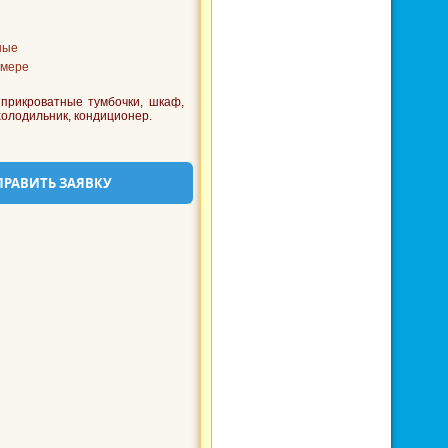
й
ные
омере
прикроватные тумбочки, шкаф,
холодильник, кондиционер.
ПРАВИТЬ ЗАЯВКУ