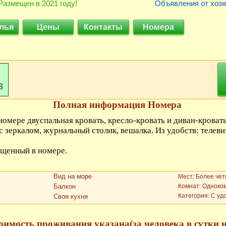
Размещен в 2021 году!
Объявления от хозя
лья
Цены
Контакты
Номера
8
Полная информация Номера
номере двуспальная кровать, кресло-кровать и диван-кроват
с зеркалом, журнальный столик, вешалка. Из удобств: телев
ещенный в номере.
Вид на море
Мест: Более чет
Балкон
Комнат: Одноко
Категория: С уд
Своя кухня
оимость проживания указана(за человека в сутки на