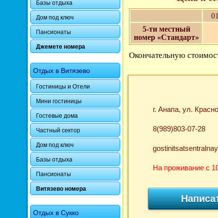
Базы отдыха
01
Дом под ключ
5-ти местный
Пансионаты
номер «Стандарт»
Джемете номера
Окончательную стоимост
Отдых в Витязево
Гостиницы и Отели
Мини гостиницы
г. Анапа, ул. Красн
Гостевые дома
8(989)803-07-28
Частный сектор
Дом под ключ
gostinitsatsentraln
Базы отдыха
На проживание с 10
Пансионаты
Витязево номера
Написа
Отдых в Сукко