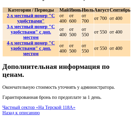
Категории / Периоды
Май
Июнь
Июль
Август
Сентябрь
2-х местный номер "С
от
от
от
от 700
от 400
удобствами"
400
600
700
3-х местный номер "С
от
от
от
удобствами" с доп.
от 550
от 400
400
500
550
местом
4-х местный номер "С
от
от
от
удобствами" с доп.
от 550
от 400
400
500
550
местом
Дополнительная информация по
ценам.
Окончательную стоимость уточнять у администратора.
Гарантированная бронь по предоплате за 1 день.
Частный сектор «На Терской 118А»
Назад к описанию