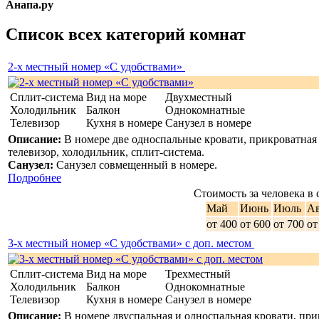
Анапа.ру
Список всех категорий комнат
2-х местный номер «С удобствами»
Сплит-система
Вид на море
Двухместный
Холодильник
Балкон
Однокомнатные
Телевизор
Кухня в номере
Санузел в номере
Описание:
В номере две односпальные кровати, прикроватная т
телевизор, холодильник, сплит-система.
Санузел:
Санузел совмещенный в номере.
Подробнее
Стоимость за человека в 
Май
Июнь
Июль
Ав
от 400
от 600
от 700
от
3-х местный номер «С удобствами» с доп. местом
Сплит-система
Вид на море
Трехместный
Холодильник
Балкон
Однокомнатные
Телевизор
Кухня в номере
Санузел в номере
Описание:
В номере двуспальная и односпальная кровати, при