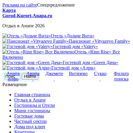
Реклама на сайте
Спецпредложение
Карта
Gorod-Kurort-Anapa.ru
Отдых в Анапе 2026
Отель «Дольче Вита»
Пансионат «Vityazevo Family»
Гостевой дом «Valery»
Отель «Rinn Rise» Все
Включено
Гостевой дом «Green Дача»
Гостевой дом «Адри»
Анапа
Анапа
Джемете
Витязево
Сукко
Фильтр
инфо
поиска
Размещение
Главная страница
Отдых в Анапе
Гостиницы и Отели
Мини гостиницы
Гостевые дома
Частный сектор
Дома под ключ
Квартиры