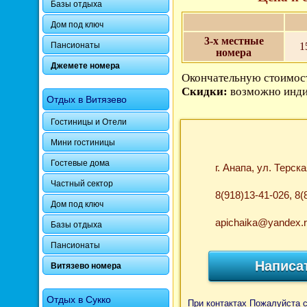
Базы отдыха
Дом под ключ
3-х местные
1
Пансионаты
номера
Джемете номера
Окончательную стоимост
Скидки:
возможно инди
Отдых в Витязево
Гостиницы и Отели
Мини гостиницы
Гостевые дома
г. Анапа, ул. Терск
Частный сектор
8(918)13-41-026, 8(
Дом под ключ
apichaika@yandex.
Базы отдыха
Пансионаты
Написа
Витязево номера
Отдых в Сукко
При контактах Пожалуйста 