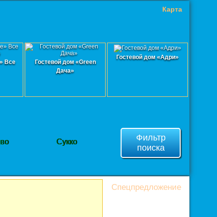
Карта
Гостевой дом «Адри»
» Все
Гостевой дом «Green
Дача»
Фильтр
ево
Сукко
поиска
Спецпредложение