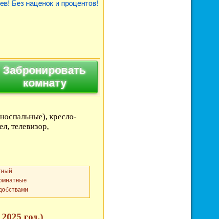
ев! Без наценок и процентов!
Забронировать
комнату
носпальные), кресло-
ел, телевизор,
тный
комнатные
удобствами
2025 год.)