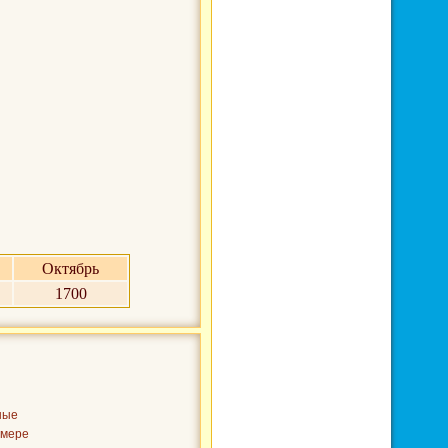
Октябрь
1700
й
ные
омере