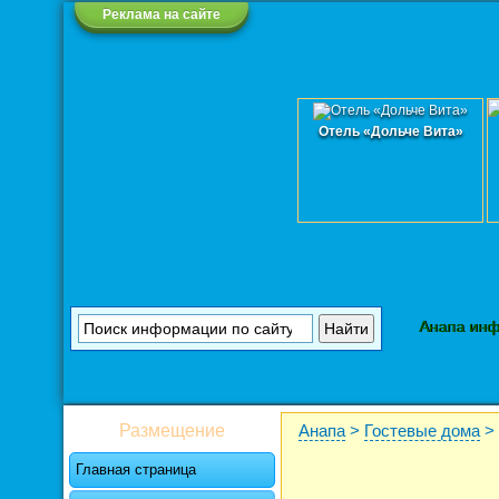
Реклама на сайте
Отель «Дольче Вита»
Анапа ин
Размещение
Анапа
>
Гостевые дома
>
Главная страница