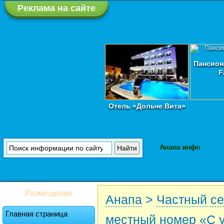
Реклама на сайте
Пансион
F
Отель «Дольче Вита»
Анапа инфо
Размещение
Анапа
>
Частный се
Главная страница
местный номер «С 