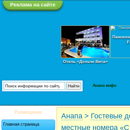
Реклама на сайте
Пансион
F
Отель «Дольче Вита»
Анапа инфо
Размещение
Анапа
>
Гостевые 
Главная страница
местные номера «С