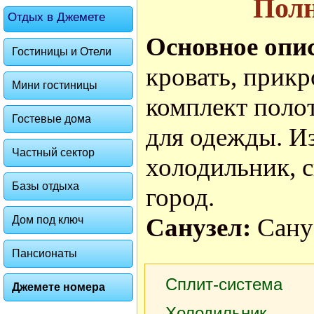
Пол
Отдых в Джемете
Основное опи
Гостиницы и Отели
кровать, прикр
Мини гостиницы
комплект поло
Гостевые дома
для одежды. Из
Частный сектор
холодильник, с
Базы отдыха
город.
Санузел:
Сану
Дом под ключ
Пансионаты
Сплит-система
Джемете номера
Холодильник