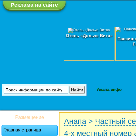
Реклама на сайте
Отель «Дольче Вита»
Пансион
F
Анапа инфо
Размещение
Анапа
>
Частный се
Главная страница
4-х местный номер 