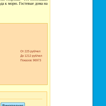
ода к морю. Гостевые дома на
От 225 руб/чел
До 1212 руб/чел
Показов: 96973
Виноградная