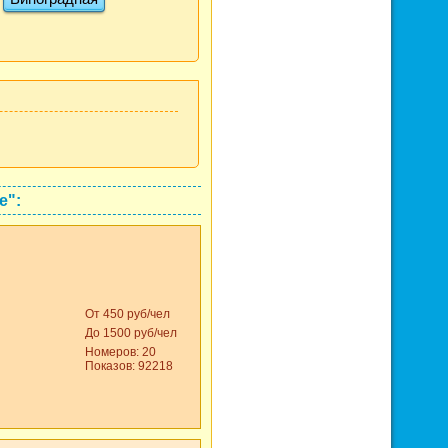
е":
От 450 руб/чел
До 1500 руб/чел
Номеров: 20
Показов: 92218