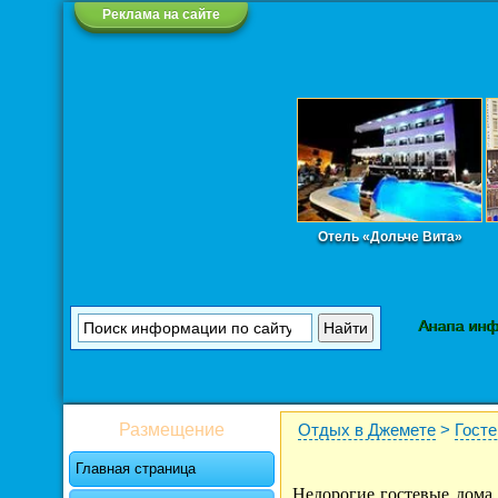
Реклама на сайте
Отель «Дольче Вита»
Анапа ин
Размещение
Отдых в Джемете
>
Гост
Главная страница
Недорогие гостевые дома 