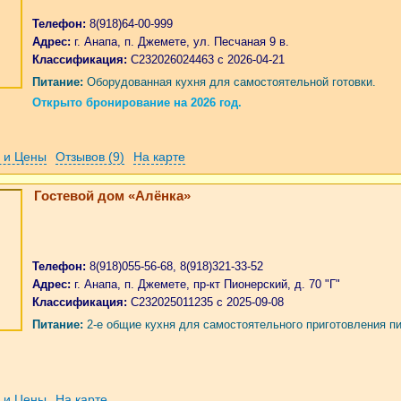
Телефон:
8(918)64-00-999
Адрес:
г. Анапа, п. Джемете, ул. Песчаная 9 в.
Классификация:
С232026024463 с 2026-04-21
Питание:
Оборудованная кухня для самостоятельной готовки.
Открыто бронирование на 2026 год.
 и Цены
Отзывов (9)
На карте
Гостевой дом «Алёнка»
Телефон:
8(918)055-56-68, 8(918)321-33-52
Адрес:
г. Анапа, п. Джемете, пр-кт Пионерский, д. 70 "Г"
Классификация:
С232025011235 с 2025-09-08
Питание:
2-е общие кухня для самостоятельного приготовления п
 и Цены
На карте