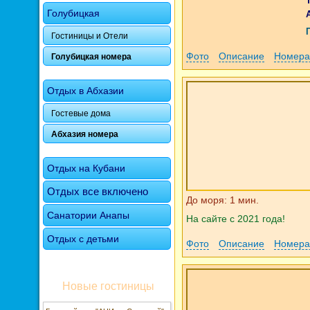
Голубицкая
Гостиницы и Отели
Фото
Описание
Номера
Голубицкая номера
Отдых в Абхазии
Гостевые дома
Абхазия номера
Отдых на Кубани
Отдых все включено
До моря: 1 мин.
Санатории Анапы
На сайте с 2021 года!
Отдых с детьми
Фото
Описание
Номера
Новые гостиницы