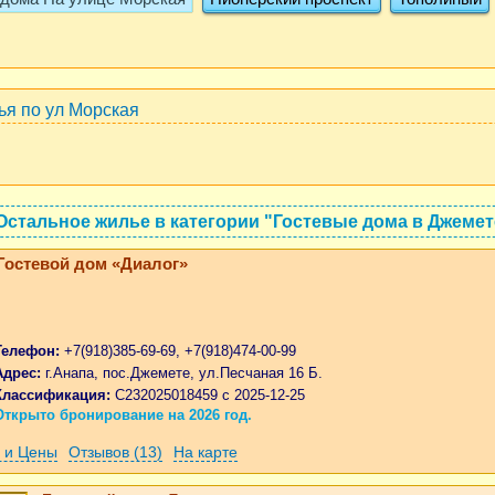
ья по ул Морская
Остальное жилье в категории "Гостевые дома в Джемет
Гостевой дом «Диалог»
Телефон:
+7(918)385-69-69, +7(918)474-00-99
Адрес:
г.Анапа, пос.Джемете, ул.Песчаная 16 Б.
Классификация:
С232025018459 с 2025-12-25
Открыто бронирование на 2026 год.
 и Цены
Отзывов (13)
На карте