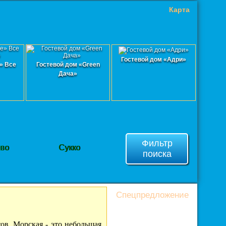
Карта
Гостевой дом «Адри»
» Все
Гостевой дом «Green
Дача»
Фильтр
ево
Сукко
поиска
Спецпредложение
ов. Морская - это небольшая