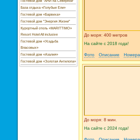
Гостевой дом "АНИ на Северной"
База отдыха «Голубые Ели»
Гостевой дом «Барвиха»
Гостевой дом "Энергия Жизни"
Курортный отель «MARITTIMO»
Resort Hotel All inclusive
До моря: 400 метров
Гостевой дом «Усадьба
На сайте с 2018 года!
Власовых»
Фото
Описание
Номера
Гостевой дом «Азалия»
Гостевой дом «Золотая Антилопа»
До моря: 8 мин.
На сайте с 2024 года!
Фото
Описание
Номера