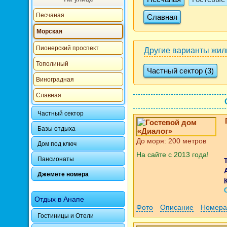
Песчаная
Славная
Морская
Пионерский проспект
Другие варианты жил
Тополиный
Частный сектор (3)
Виноградная
Славная
Частный сектор
Базы отдыха
До моря: 200 метров
Дом под ключ
На сайте с 2013 года!
Пансионаты
Джемете номера
Отдых в Анапе
Фото
Описание
Номера
Гостиницы и Отели