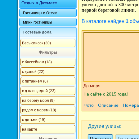
Отдых в Джемете
улочка длиной в 300 метро
первой береговой линии.
Гостиницы и Отели
В каталоге найден
1
объе
Мини гостиницы
Гостевые дома
Весь список (30)
Фильтры
с бассейном (18)
с кухней (22)
с питанием (6)
До моря:
с д.площадкой (23)
На сайте с 2015 года!
на берегу моря (9)
Фото
Описание
Номера
рядом с морем (18)
с детьми (19)
Другие улицы:
на карте
Песчаная
Гостевые
На улице