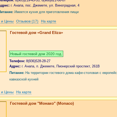
Телефон:
8(903)219-45-55, 8(988)621-06-07
Адрес:
г. Анапа, пос. Джемете, ул. Виноградная, 4
Питание:
Имеется кухня для приготовления пищи
 и Цены
Отзывов (17)
На карте
Гостевой дом «Grand Eliza»
Новый гостевой дом 2020 год.
Телефон:
8(936)528-28-27
Адрес:
г. Анапа, п. Джемете, Пионерский проспект, 261В
Питание:
На территории гостевого дома кафе-столовая с европейс
кавказской кухней
 и Цены
На карте
Гостевой дом "Монако" (Monaco)