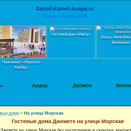
Gorod-Kurort-Anapa.ru
Отдых в Анапе 2026
Гостевой дом «Valery»
Отель «Rinn Rise
Включено
Пансионат «Vityazevo
Family»
Анапа
Джемете
Витяз
фо
евые дома
>
На улице Морская
Гостевые дома Джемете на улице Морская
Джемете на улице Морская без посредников и скрытых контакт