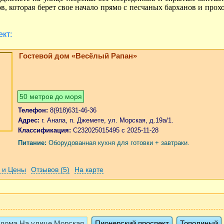
в, которая берет свое начало прямо с песчаных барханов и прох
кт:
Гостевой дом «Весёлый Рапан»
50 метров до моря
Телефон:
8(918)631-46-36
Адрес:
г. Анапа, п. Джемете, ул. Морская, д.19а/1.
Классификация:
С232025015495 с 2025-11-28
Питание:
Оборудованная кухня для готовки + завтраки.
 и Цены
Отзывов (5)
На карте
 дома На улице Морская
Пионерский проспект
Тополиный