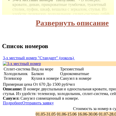
кровати,
диван, прикроватные тумбочки, туалетный
столик, пуфик, шкаф, вешалка с зеркалом, стулья. Из
удобств: телевизор, холодильник, сплит-система, сейф,
фен, wi-fi интернет, эл. чайник, балкон.
Развернуть описание
3-4-х местные номера "Апартаменты с кухней"
- В
номерах: кровати,
прикроватные тумбочки, шкаф,
вешалка с зеркалом, туалетный столик, два пуфика,
стол, стулья, кухонная гарнитура, микроволновка. Из
удобств: телевизор, холодильник, сплит-система, сейф,
Список номеров
фен, wi-fi интернет, эл. чайник, балкон.
Питание
3-х местный номер "Стандарт" (цоколь)
Столовая.
Сплит-система
Вид на море
Трехместный
Холодильник
Балкон
Однокомнатные
Телевизор
Кухня в номере
Санузел в номере
Услуги для гостей (бесплатно):
Примерная цена От 670 До 1500 руб/чел
Описание:
В номере двуспальная и односпальная кровати, при
Парковка;
стулья. Из удобств: телевизор, холодильник, сплит-система, сейф,
Wi-fi интернет предоставляется на территории всего
Санузел:
Санузел совмещенный в номере.
отеля;
Подробнее
Отправить заявку
Бассейн;
Стоимость за номер в су
Пляж (первая линия);
Круглосуточная стойка регистрации;
01.05-31.05
01.06-15.06
16.06-30.06
01.07-28.