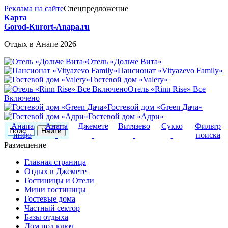
Реклама на сайте
Спецпредложение
Карта
Gorod-Kurort-Anapa.ru
Отдых в Анапе 2026
Отель «Дольче Вита»
Пансионат «Vityazevo Family»
Гостевой дом «Valery»
Отель «Rinn Rise» Все
Включено
Гостевой дом «Green Дача»
Гостевой дом «Адри»
Анапа
Анапа
Джемете
Витязево
Сукко
Фильтр
инфо
поиска
Размещение
Главная страница
Отдых в Джемете
Гостиницы и Отели
Мини гостиницы
Гостевые дома
Частный сектор
Базы отдыха
Дом под ключ