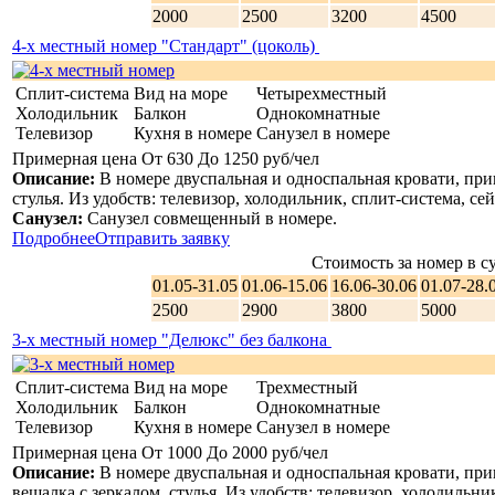
Детская коляска;
2000
2500
3200
4500
Детская телеканалы;
4-х местный номер "Стандарт" (цоколь)
Детская площадка на улице.
Сплит-система
Вид на море
Четырехместный
Холодильник
Балкон
Однокомнатные
Услуги для гостей (платно):
Телевизор
Кухня в номере
Санузел в номере
Примерная цена От 630 До 1250 руб/чел
Трансфер;
Описание:
В номере двуспальная и односпальная кровати, при
Прачечная;
стулья. Из удобств: телевизор, холодильник, сплит-система, сейф,
Услуги по глажению одежды.
Санузел:
Санузел совмещенный в номере.
Подробнее
Отправить заявку
Стоимость за номер в су
Ограничения:
01.05-31.05
01.06-15.06
16.06-30.06
01.07-28.
2500
2900
3800
5000
Разращение домашних животных не допускается;
В номерах не курить, есть специальное места для
3-х местный номер "Делюкс" без балкона
курения.
Сплит-система
Вид на море
Трехместный
Холодильник
Балкон
Однокомнатные
Телевизор
Кухня в номере
Санузел в номере
Обеспечение безопасности:
Примерная цена От 1000 До 2000 руб/чел
Есть аптечка первой помощи
Описание:
В номере двуспальная и односпальная кровати, при
В объекте следят за состоянием здоровья гостей
вешалка с зеркалом, стулья. Из удобств: телевизор, холодильник