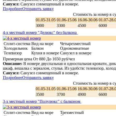
Антибактериальный гель для рук доступен в номерах и
Санузел:
Санузел совмещенный в номере.
местах общего пользования
Подробнее
Отправить заявку
Нет предметов совместного использования (бумажное
Стоимость за номер в су
меню, журналы, ручки, газеты и т. д.)
01.05-31.05
01.06-15.06
16.06-30.06
01.07-28.
Соблюдаются все протоколы безопасности, принятые
3000
3300
4500
6000
местными властями.
4-х местный номер "Делюкс" без балкона
Сплит-система
Вид на море
Четырехместный
Уборка и дезинфекция:
Холодильник
Балкон
Однокомнатные
Гости могут отказаться от уборки;
Телевизор
Кухня в номере
Санузел в номере
Дезинфекция жилья проводится перед приездом
Примерная цена От 880 До 1650 руб/чел
каждого нового гостя;
Описание:
В номере двуспальная и односпальная кровати, див
Стирка постельного белья, полотенец и вещей гостей
шкаф, вешалка с зеркалом, стулья. Из удобств: телевизор, холод
выполняется в соответствии с местными нормативными
Санузел:
Санузел совмещенный в номере.
требованиями;
Подробнее
Отправить заявку
Применяются чистящие средства, эффективные против
Стоимость за номер в су
коронавируса.
01.05-31.05
01.06-15.06
16.06-30.06
01.07-28.
3500
3700
4900
6600
3-х местный номер "Полулюкс" с балконом
Сплит-система
Вид на море
Трехместный