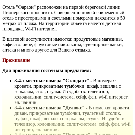
Отель "Фараон" расположен на первой береговой линии
Пионерского проспекта. Совершенно новый современный
отель с просторными и светлыми номерами находится в 50
метрах от пляжа. На территории объекта имеется детская
площадка, Wi-Fi интернет.
В шаговой доступности имеются: продуктовые магазины,
кафе-столовое, фруктовые павильоны, сувенирные лавки,
аптека и много другое для Вашего отдыха.
Проживание
Для проживания гостей мы предлагаем:
3-4-х местные номера "Стандарт"
- В номерах:
кровати,
прикроватные тумбочки, шкаф, вешалка с
зеркалом, стол, стулья. Из удобств: телевизор,
холодильник, сплит-система, сейф, фен, wi-fi интернет,
эл. чайник.
3-4-х местные номера "Делюкс"
- В номерах: кровати,
диван,
прикроватные тумбочки, туалетный столик,
пуфик, шкаф, вешалка с зеркалом, стулья. Из удобств:
телевизор, холодильник, сплит-система, сейф, фен, wi-fi
интернет, эл. чайник.
3-4-х местные номера "Полулюкс"
- В номерах: