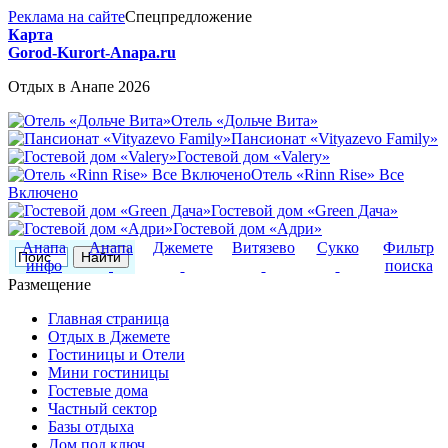
Реклама на сайте
Спецпредложение
Карта
Gorod-Kurort-Anapa.ru
Отдых в Анапе 2026
Отель «Дольче Вита»
Пансионат «Vityazevo Family»
Гостевой дом «Valery»
Отель «Rinn Rise» Все
Включено
Гостевой дом «Green Дача»
Гостевой дом «Адри»
Анапа
Анапа
Джемете
Витязево
Сукко
Фильтр
инфо
поиска
Размещение
Главная страница
Отдых в Джемете
Гостиницы и Отели
Мини гостиницы
Гостевые дома
Частный сектор
Базы отдыха
Дом под ключ