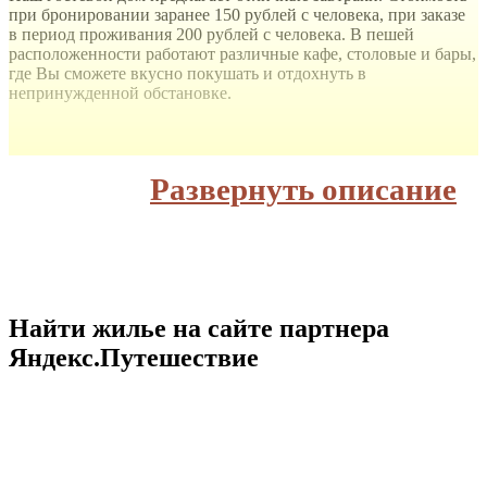
при бронировании заранее 150 рублей с человека, при заказе
в период проживания 200 рублей с человека. В пешей
расположенности работают различные кафе, столовые и бары,
где Вы сможете вкусно покушать и отдохнуть в
непринужденной обстановке.
Услуги для гостей:
Развернуть описание
Бесплатная парковка;
Трансфер;
Wi-fi интернет;
Бассейн;
Детская площадка;
Видеонаблюдение снаружи здания;
Видеонаблюдение в местах общего пользования.
Найти жилье на сайте партнера
Ограничение:
Яндекс.Путешествие
Размещение домашних животных допускается по
предварительному запросу. Дополнительная плата не
взимается;
Курение на всей территории запрещено. Есть места для
курения.