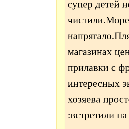
супер детей 
чистили.Море 
напрягало.Пл
магазинах це
прилавки с ф
интересных э
хозяева прос
:встретили на