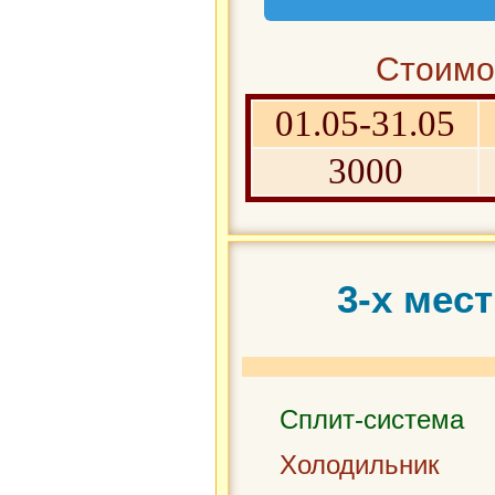
Услуги для го
Стоимос
Парковка;
01.05-31.05
Трансфер до 
3000
Детская площ
Кухня;
3-х мес
Бассейны и б
шезлонгами;
Мангал.
Сплит-система
Холодильник
Услуги для го