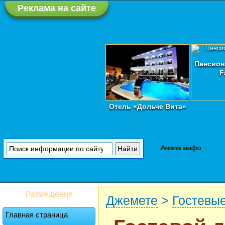
Реклама на сайте
Пансион
F
Отель «Дольче Вита»
Анапа инфо
Размещение
Джемете
>
Гостевы
Главная страница