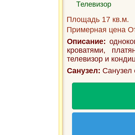
Телевизор
Стиральная маш
Площадь 17 кв.м.
Примерная цена От
Ограничения:
Описание:
одноко
С животными н
кроватями, плат
телевизор и конди
Санузел:
Санузел 