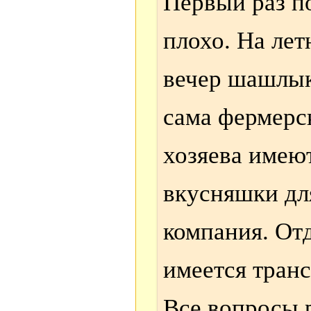
Первый раз по
плохо. На лет
вечер шашлык 
сама фермерск
хозяева имею
вкусняшки дл
компания. Отд
имеется транс
Все вопросы 