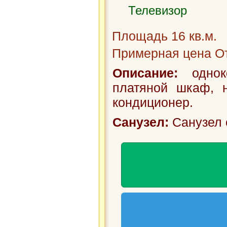
Телевизор
система. К ва
Площадь 16 кв.м.
белья, гладил
Примерная цена От
смена постель
Описание:
одноко
курения.
платяной шкаф, 
кондиционер.
Санузел:
Санузел 
Имеется 
самостоятельн
электрическая
печь, вся необ