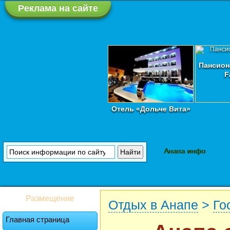
Реклама на сайте
Пансион
F
Отель «Дольче Вита»
Анапа инфо
Размещение
Отдых в Анапе
>
Го
Главная страница