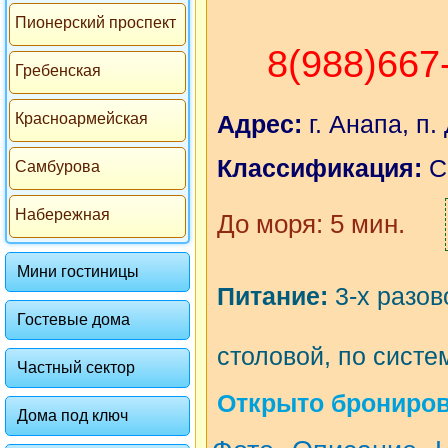
Пионерский проспект
8(988)667
Гребенская
Красноармейская
Адрес:
г. Анапа, п
Классификация:
С
Самбурова
Набережная
До моря: 5 мин.
Мини гостиницы
Питание:
3-х разов
Гостевые дома
столовой, по систе
Частный сектор
Открыто бронирова
Дома под ключ