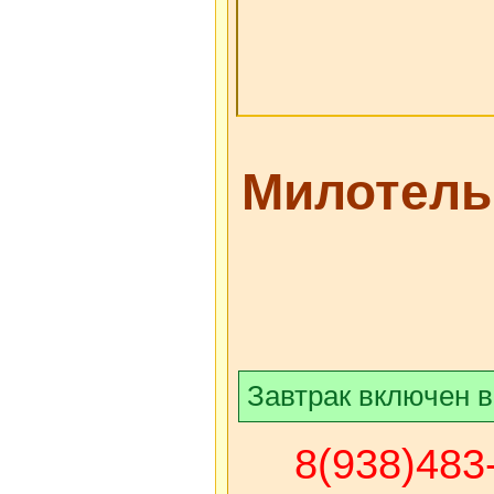
Милотель
Завтрак включен в
8(938)483