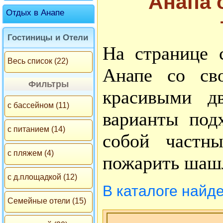
Анапа 
Отдых в Анапе
Гостиницы и Отели
На странице 
Весь список (22)
Анапе со сво
Фильтры
красивыми д
с бассейном (11)
варианты подх
с питанием (14)
собой частн
с пляжем (4)
пожарить шашл
с д.площадкой (12)
В каталоге найд
Семейные отели (15)