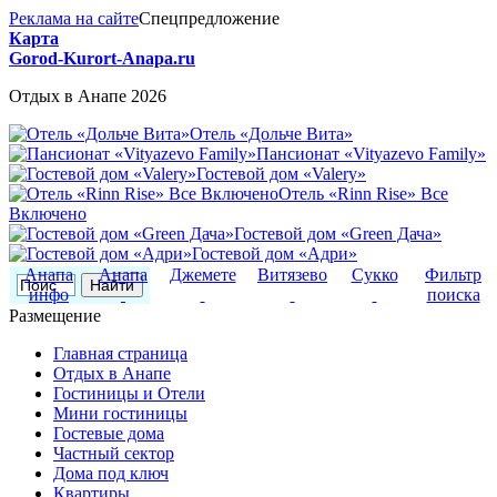
Реклама на сайте
Спецпредложение
Карта
Gorod-Kurort-Anapa.ru
Отдых в Анапе 2026
Отель «Дольче Вита»
Пансионат «Vityazevo Family»
Гостевой дом «Valery»
Отель «Rinn Rise» Все
Включено
Гостевой дом «Green Дача»
Гостевой дом «Адри»
Анапа
Анапа
Джемете
Витязево
Сукко
Фильтр
инфо
поиска
Размещение
Главная страница
Отдых в Анапе
Гостиницы и Отели
Мини гостиницы
Гостевые дома
Частный сектор
Дома под ключ
Квартиры