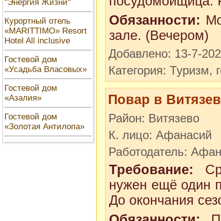
посудомойщица. Р
"Энергия Жизни"
Обязанности:
Мо
Курортный отель
«MARITTIMO» Resort
зале. (Вечером)
Hotel All inclusive
Добавлено: 13-7-20
Гостевой дом
Категория: Туризм, 
«Усадьба Власовых»
Гостевой дом
Повар в Витязе
«Азалия»
Район: Витязево
Гостевой дом
«Золотая Антилопа»
К. лицо: Афанасий
Работодатель: Афа
Требование:
Сро
нужен ещё один п
До окончания сез
Обязанности:
Пр