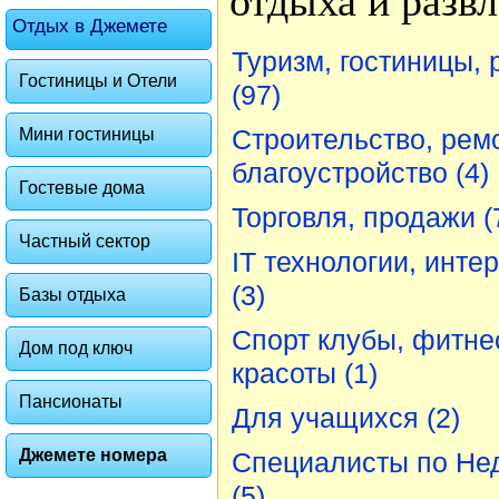
отдыха и развл
Отдых в Джемете
Туризм, гостиницы,
Гостиницы и Отели
(97)
Строительство, ремо
Мини гостиницы
благоустройство
(4)
Гостевые дома
Торговля, продажи
(
Частный сектор
IT технологии, интер
(3)
Базы отдыха
Спорт клубы, фитне
Дом под ключ
красоты
(1)
Пансионаты
Для учащихся
(2)
Джемете номера
Специалисты по Не
(5)