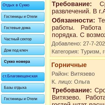
Требование:
Ср
Отдых в Сукко
развлечений. В г.
Гостиницы и Отели
Обязанности:
Те
работы. Работа
Гостевые дома
порядка. С возмо
Частный сектор
Добавлено: 27-7-20
Дом под ключ
Категория: Туризм, 
Сукко номера
Горничные
Район: Витязево
ст.Благовещенская
К. лицо: Ольга
Базы отдыха
Требование:
Сро
Витязево. Работ
Гостиницы и Отели
гостей штат расш