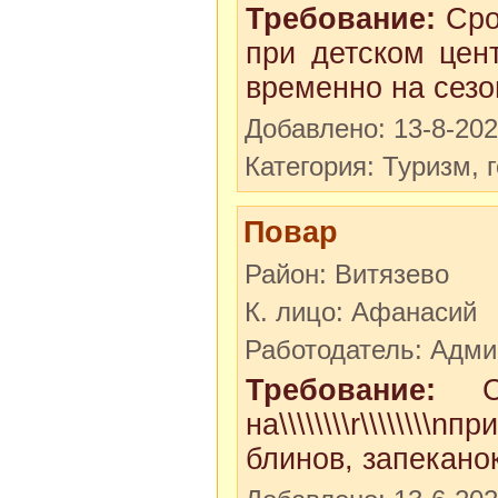
Требование:
Сро
при детском цен
временно на сезо
Добавлено: 13-8-20
Категория: Туризм, 
Повар
Район: Витязево
К. лицо: Афанасий
Работодатель: Адми
Требование:
Ср
на\\\\\\\\r\\\\\
блинов, запеканок.\\