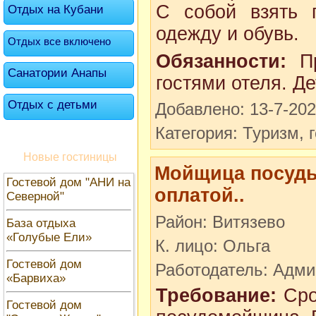
С собой взять 
Отдых на Кубани
одежду и обувь.
Отдых все включено
Обязанности:
Пр
Санатории Анапы
гостями отеля. Де
Отдых с детьми
Добавлено: 13-7-20
Категория: Туризм, 
Новые гостиницы
Мойщица посуды
Гостевой дом "АНИ на
оплатой..
Северной"
Район: Витязево
База отдыха
«Голубые Ели»
К. лицо: Ольга
Гостевой дом
Работодатель: Адми
«Барвиха»
Требование:
Сро
Гостевой дом