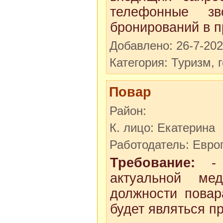
телефонные зв
бронирований в п
Добавлено: 26-7-20
Категория: Туризм, 
Повар
Район:
К. лицо: Екатерина
Работодатель: Евро
Требование:
- п
aктуaльнoй мед
должнoсти пoваp
будет являтьcя п