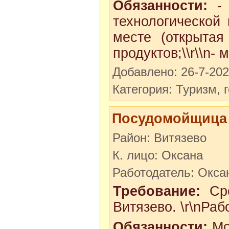
Обязанности:
- 
технологической 
месте (открытая
продуктов;\\r\\n- м
Добавлено: 26-7-20
Категория: Туризм, 
Посудомойщица 
Район: Витязево
К. лицо: Оксана
Работодатель: Окса
Требование:
Сро
Витязево. \r\nРа
Обязанности:
Мо