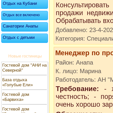
Отдых на Кубани
Консультироват
продажи недвижи
Отдых все включено
Обрабатывать вх
Санатории Анапы
Добавлено: 23-4-20
Отдых с детьми
Категория: Специал
Менеджер по пр
Новые гостиницы
Район: Анапа
Гостевой дом "АНИ на
К. лицо: Марина
Северной"
Работодатель: АН "
База отдыха
«Голубые Ели»
Требование:
- ж
Гостевой дом
честность; - по
«Барвиха»
очень хорошо зар
Гостевой дом