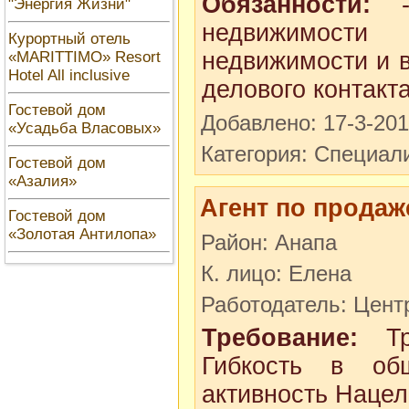
Обязанности:
-а
"Энергия Жизни"
недвижимости
Курортный отель
недвижимости и в
«MARITTIMO» Resort
Hotel All inclusive
делового контакта
Гостевой дом
Добавлено: 17-3-20
«Усадьба Власовых»
Категория: Специал
Гостевой дом
«Азалия»
Агент по прода
Гостевой дом
«Золотая Антилопа»
Район: Анапа
К. лицо: Елена
Работодатель: Цент
Требование:
Тре
Гибкость в общ
активность Нацел