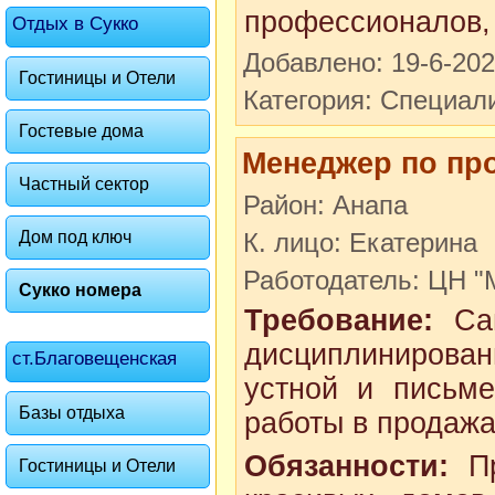
профессионалов, 
Отдых в Сукко
Добавлено: 19-6-20
Гостиницы и Отели
Категория: Специал
Гостевые дома
Менеджер по пр
Частный сектор
Район: Анапа
Дом под ключ
К. лицо: Екатерина
Работодатель: ЦН 
Сукко номера
Требование:
Сам
дисциплинирова
ст.Благовещенская
устной и письм
Базы отдыха
работы в продажа
Обязанности:
Пр
Гостиницы и Отели