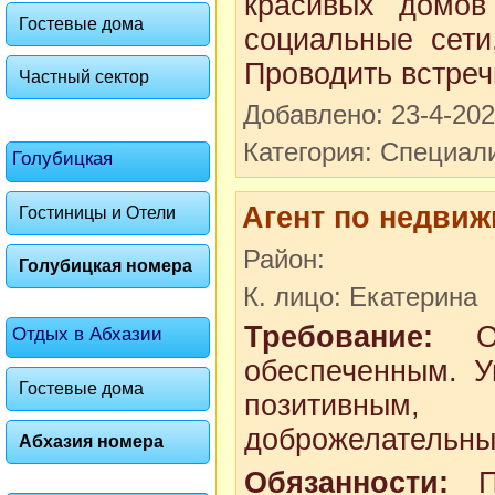
красивых домов
Гостевые дома
социальные сети
Проводить встреч
Частный сектор
Добавлено: 23-4-20
Категория: Специал
Голубицкая
Агент по недви
Гостиницы и Отели
Район:
Голубицкая номера
К. лицо: Екатерина
Требование:
Ог
Отдых в Абхазии
обеспеченным. У
Гостевые дома
позитивным, ц
доброжелательным
Абхазия номера
Обязанности:
Пр