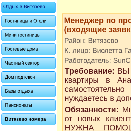
Отдых в Витязево
Менеджер по пр
Гостиницы и Отели
(входящие заявк
Мини гостиницы
Район: Витязево
Гостевые дома
К. лицо: Виолетта Г
Работодатель: SunCi
Частный сектор
Требование:
ВЫ 
Дом под ключ
квартиры в Ан
самостоятельн
Базы отдыха
нуждаетесь в доп
Пансионаты
Обязанности:
Мы
от новых клие
Витязево номера
НУЖНА ПОМОЩЬ