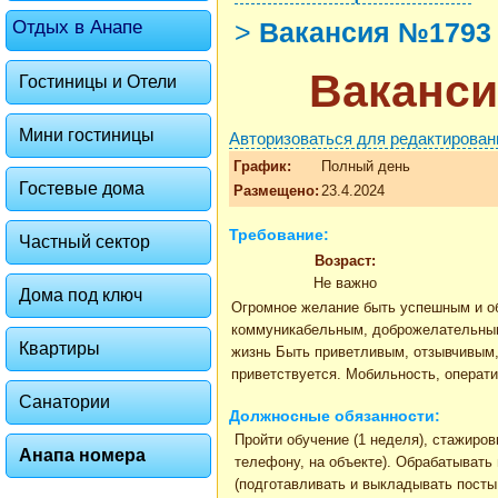
Отдых в Анапе
>
Вакансия №1793
Ваканси
Гостиницы и Отели
Мини гостиницы
Авторизоваться для редактирован
График:
Полный день
Гостевые дома
Размещено:
23.4.2024
Требование:
Частный сектор
Возраст:
Не важно
Дома под ключ
Огромное желание быть успешным и о
коммуникабельным, доброжелательным
Квартиры
жизнь Быть приветливым, отзывчивым
приветствуется. Мобильность, операт
Санатории
Должносные обязанности:
Пройти обучение (1 неделя), стажиро
Анапа номера
телефону, на объекте). Обрабатывать
(подготавливать и выкладывать посты,