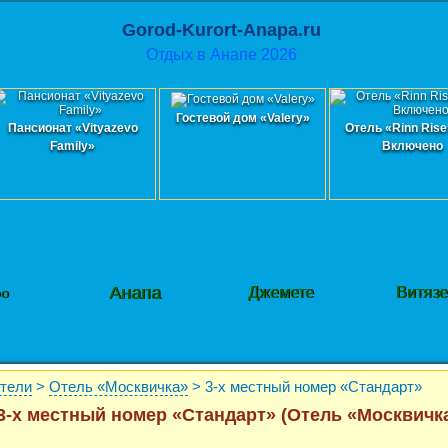
Gorod-Kurort-Anapa.ru
Отдых в Анапе 2026
Гостевой дом «Valery»
Пансионат «Vityazevo
Отель «Rinn Rise
Family»
Включено
Анапа
Джемете
Витяз
фо
Отели
>
Отель «Москвичка»
> 3-х местный номер «Стандарт»
3-х местный номер «Стандарт» (Отель «Москвичк