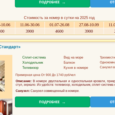
ПОДРОБНЕЕ
ОТ
Стоимость за номер в сутки на 2025 год
-10.06
11.06-30.06
01.07-26.08
27.08-10.09
11.
400
3900
4600
3900
«Стандарт»
Сплит-система
Вид на море
Трехмест
Холодильник
Балкон
Однокомн
Санузел в
Телевизор
Кухня в номере
Примерная цена От 900 До 1740 руб/чел
Описание:
В номере двуспальная и односпальная кровати, прикр
стул, зеркало. Из удобств: телевизор, холодильник, сплит-система
Санузел:
Санузел совмещенный в номере.
Фото 5 из 10
ПОДРОБНЕЕ
ОТ