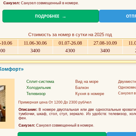
Санузел:
Санузел совмещенный в номере.
ПОДРОБНЕЕ
ОТП
Стоимость за номер в сутки на 2025 год
-10.06
11.06-30.06
01.07-26.08
27.08-10.09
11.
200
3400
4300
3400
«Комфорт»
Сплит-система
Вид на море
Двухмест
Холодильник
Балкон
Однокомн
Санузел в
Телевизор
Кухня в номере
Примерная цена От 1200 До 2300 руб/чел
Описание:
В номере двуспальная или две односпальные кровати,
тумбочки, шкаф, стол, стул, зеркало. Из удобств: телевизор, хо
фен.
Санузел:
Санузел совмещенный в номере.