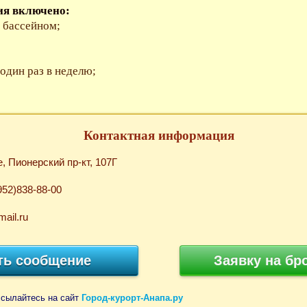
ия включено:
 бассейном;
один раз в неделю;
Контактная информация
е, Пионерский пр-кт, 107Г
952)838-88-00
ail.ru
ть сообщение
Заявку на бр
ссылайтесь на сайт
Город-курорт-Анапа.ру