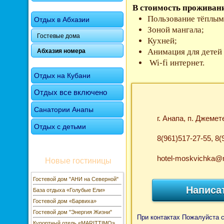
В стоимость проживан
Пользование тёплым
Отдых в Абхазии
Зоной мангала;
Гостевые дома
Кухней;
Анимация для детей 
Абхазия номера
Wi-fi интернет.
Отдых на Кубани
Отдых все включено
Санатории Анапы
г. Анапа, п. Джемет
Отдых с детьми
8(961)517-27-55, 8(
hotel-moskvichka@m
Новые гостиницы
Гостевой дом "АНИ на Северной"
Написа
База отдыха «Голубые Ели»
Гостевой дом «Барвиха»
Гостевой дом "Энергия Жизни"
При контактах Пожалуйста 
Курортный отель «MARITTIMO»