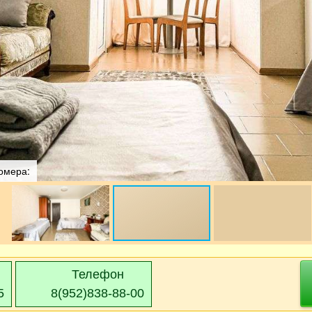
Номера:
Телефон
5
8(952)838-88-00