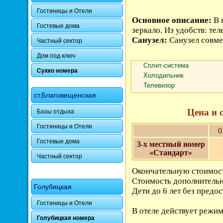
Гостиницы и Отели
Основное описание:
В 
Гостевые дома
зеркало. Из удобств: тел
Санузел:
Санузел совм
Частный сектор
Дом под ключ
Сплит-система
Сукко номера
Холодильник
Телевизор
ст.Благовещенская
Цена и 
Базы отдыха
Гостиницы и Отели
0
Гостевые дома
3-х местный номер
«Стандарт»
Частный сектор
Окончательную стоимост
Стоимость дополнительн
Голубицкая
Дети до 6 лет без предо
Гостиницы и Отели
В отеле действует режим
Голубицкая номера