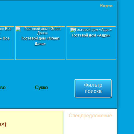
Карта
Гостевой дом «Адри»
» Все
Гостевой дом «Green
Дача»
Фильтр
ево
Сукко
поиска
Спецпредложение
а»)