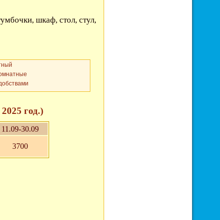
мбочки, шкаф, стол, стул,
тный
комнатные
удобствами
2025 год.)
11.09-30.09
3700