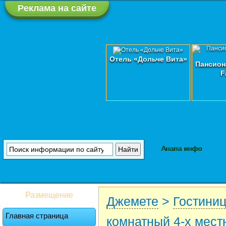
Реклама на сайте
Отель «Дольче Вита»
Пансион
F
Анапа инфо
Размещение
Джемете
>
Гостини
Главная страница
комнатный 4-х мес