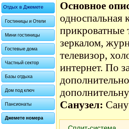
Основное опи
Отдых в Джемете
односпальная 
Гостиницы и Отели
прикроватные 
Мини гостиницы
зеркалом, журн
Гостевые дома
телевизор, хол
Частный сектор
интернет. По з
Базы отдыха
дополнительное
дополнительну
Дом под ключ
Санузел:
Сану
Пансионаты
Джемете номера
Сплит-система