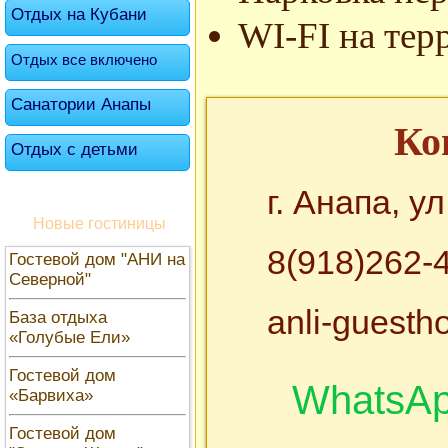
Отдых на Кубани
WI-FI на тер
Отдых все включено
Санатории Анапы
Ко
Отдых с детьми
г. Анапа, у
Новые гостиницы
8(918)262-
Гостевой дом "АНИ на
Северной"
anli-guest
База отдыха
«Голубые Ели»
Гостевой дом
WhatsA
«Барвиха»
Гостевой дом