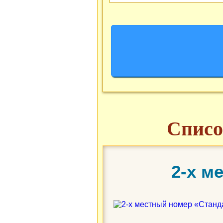
Списо
2-х м