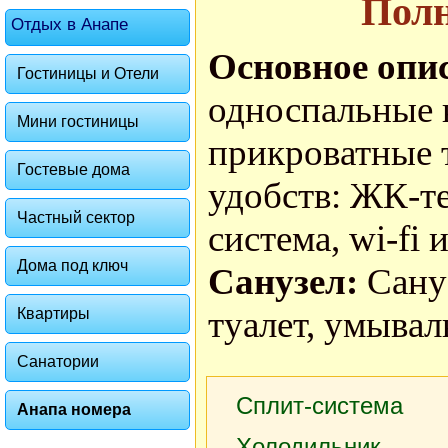
Пол
Отдых в Анапе
Основное опи
Гостиницы и Отели
односпальные к
Мини гостиницы
прикроватные т
Гостевые дома
удобств: ЖК-те
Частный сектор
система, wi-fi 
Дома под ключ
Санузел:
Сану
туалет, умывал
Квартиры
Санатории
Сплит-система
Анапа номера
Холодильник