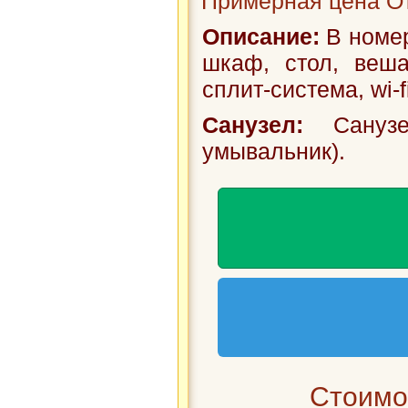
Примерная цена От
Описание:
В номер
шкаф, стол, веша
сплит-система, wi-f
Санузел:
Санузе
умывальник).
Стоимос