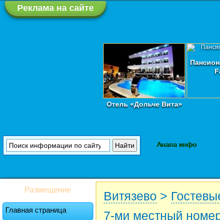
Реклама на сайте
Пансион
F
Отель «Дольче Вита»
Анапа инфо
Размещение
Витязево
>
Гостевы
Главная страница
7-ми местный номе