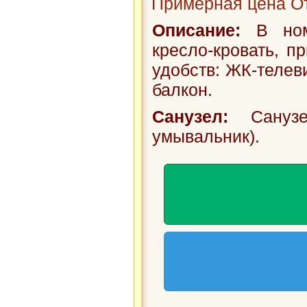
Примерная цена От
Описание:
В номе
кресло-кровать, п
удобств: ЖК-телеви
балкон.
Санузел:
Санузе
умывальник).