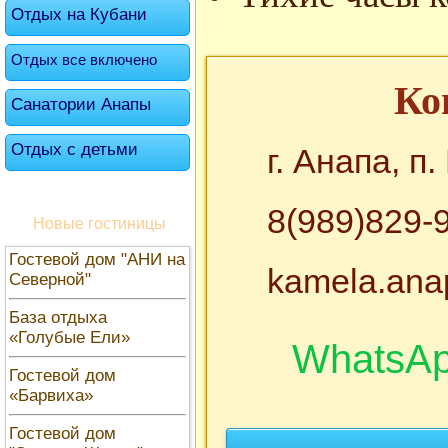
Отдых на Кубани
Отдых все включено
Ко
Санатории Анапы
Отдых с детьми
г. Анапа, п
8(989)829-
Новые гостиницы
Гостевой дом "АНИ на
kamela.ana
Северной"
База отдыха
«Голубые Ели»
WhatsA
Гостевой дом
«Барвиха»
Гостевой дом