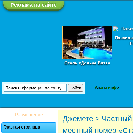
Реклама на сайте
Пансион
F
Отель «Дольче Вита»
Анапа инфо
Размещение
Джемете
>
Частный
Главная страница
местный номер «Ст