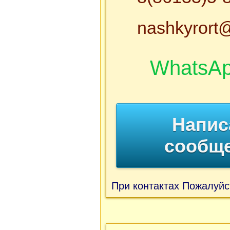
nashkyrort@
WhatsA
Напис
сообщ
При контактах Пожалуйс