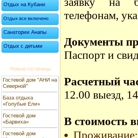
заявку на б
Отдых на Кубани
телефонам, ука
Отдых все включено
Санатории Анапы
Документы пр
Отдых с детьми
Паспорт и свид
Новые гостиницы
Расчетный ча
Гостевой дом "АНИ на
Северной"
12.00 выезд, 14
База отдыха
«Голубые Ели»
Гостевой дом
В стоимость 
«Барвиха»
Проживание;
Гостевой дом