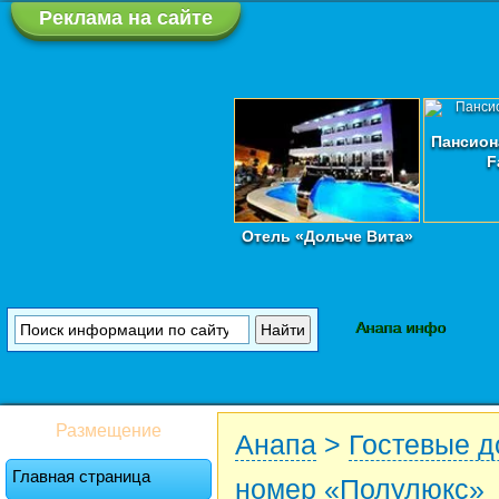
Реклама на сайте
Пансион
F
Отель «Дольче Вита»
Анапа инфо
Размещение
Анапа
>
Гостевые 
Главная страница
номер «Полулюкс»