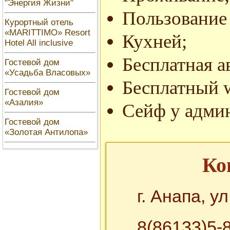
"Энергия Жизни"
Пользование 
Курортный отель
«MARITTIMO» Resort
Кухней;
Hotel All inclusive
Бесплатная а
Гостевой дом
«Усадьба Власовых»
Бесплатный w
Гостевой дом
«Азалия»
Сейф у админ
Гостевой дом
«Золотая Антилопа»
Ко
г. Анапа, у
8(86133)5-