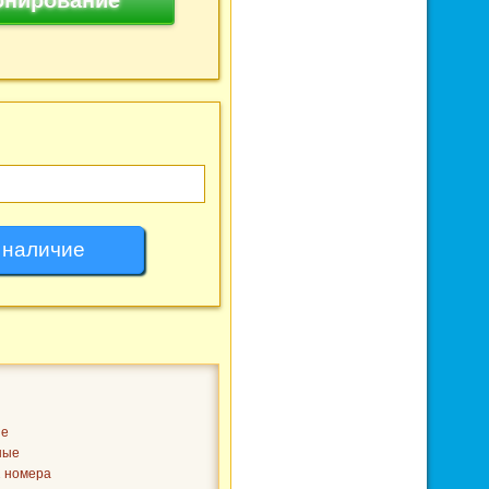
ые
ные
2 номера