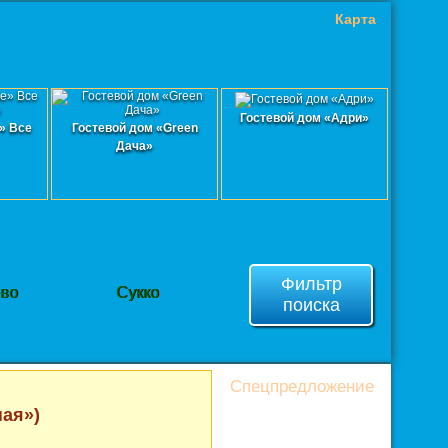
Карта
Гостевой дом «Адри»
» Все
Гостевой дом «Green
Дача»
Фильтр
ево
Сукко
поиска
Спецпредложение
ная»)