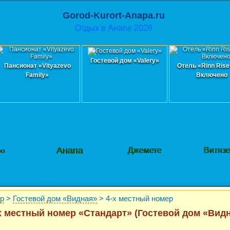
Gorod-Kurort-Anapa.ru
Отдых в Анапе 2026
Гостевой дом «Valery»
Пансионат «Vityazevo
Отель «Rinn Rise
Family»
Включено
Анапа
Джемете
Витяз
фо
ор
>
Гостевой дом «Видная»
> 4-х местный номер
х местный номер «Стандарт» (Гостевой дом «Вид