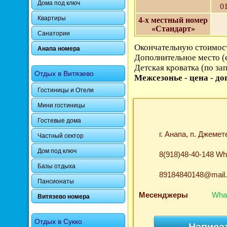
Дома под ключ
01
Квартиры
4-х местный номер
«Стандарт»
Санатории
Окончательную стоимост
Анапа номера
Дополнительное место (
Детская кроватка (по за
Отдых в Витязево
Межсезонье - цена - до
Гостиницы и Отели
Мини гостиницы
Гостевые дома
г. Анапа, п. Джемет
Частный сектор
Дом под ключ
8(918)48-40-148 W
Базы отдыха
89184840148@mail.
Пансионаты
Месенджеры
Wha
Витязево номера
Отдых в Сукко
Написа