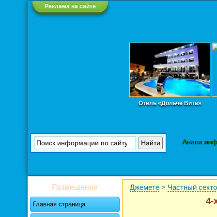
Реклама на сайте
Отель «Дольче Вита»
Анапа ин
Размещение
Джемете
>
Частный сект
4-
Главная страница