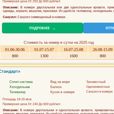
Примерная цена От 250 До 800 руб/чел
Описание:
В номере двуспальная или две односпальные кровати, прик
одежды, зеркало, вешалка, прихожая. Из удобств: телевизор, холодильник, 
Санузел:
Санузел совмещенный в номере.
ПОДРОБНЕЕ
ОТП
Стоимость за номер в сутки на 2025 год
01.06-30.06
01.07-15.07
16.07-25.08
26.08-15.09
800
1300
1600
800
«Стандарт»
Сплит-система
Вид на море
Трехместный
Холодильник
Балкон
Однокомнатные
Санузел в номере
Телевизор
Кухня в номере
Площадь 18-20 кв.м.
Примерная цена От 240 До 600 руб/чел
Описание:
В номере двуспальная и односпальная кровати, прикроватны
зеркало, вешалка, прихожая. Из удобств: телевизор, холодильник, сплит-си