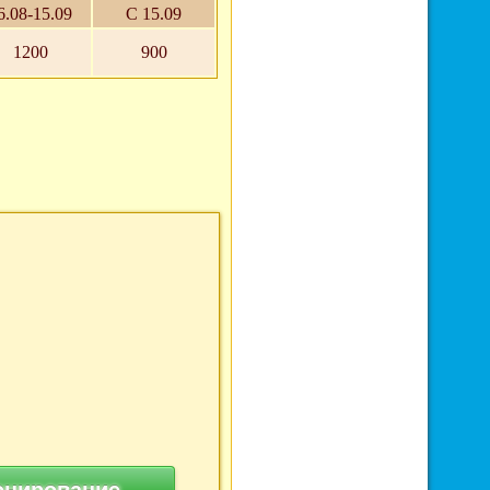
6.08-15.09
С 15.09
1200
900
онирование