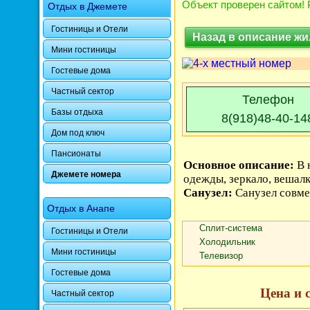
Объект проверен сайтом! 
Отдых в Джемете
Гостиницы и Отели
Назад в описание жи
Мини гостиницы
Гостевые дома
Частный сектор
Телефон
Базы отдыха
8(918)48-40-14
Дом под ключ
Пансионаты
Основное описание:
В 
Джемете номера
одежды, зеркало, вешалк
Санузел:
Санузел совм
Отдых в Анапе
Сплит-система
Гостиницы и Отели
Холодильник
Мини гостиницы
Телевизор
Гостевые дома
Цена и 
Частный сектор