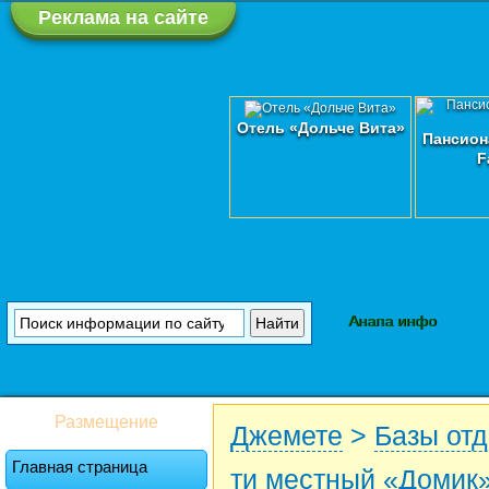
Реклама на сайте
Отель «Дольче Вита»
Пансион
F
Анапа инфо
Размещение
Джемете
>
Базы от
Главная страница
ти местный «Домик