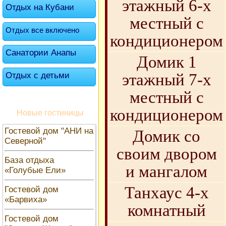
этажный 6-х
Отдых на Кубани
местный с
Отдых все включено
кондиционером
Санатории Анапы
Домик 1
Отдых с детьми
этажный 7-х
местный с
кондиционером
Новые гостиницы
Гостевой дом "АНИ на
Домик со
Северной"
своим двором
База отдыха
и мангалом
«Голубые Ели»
Танхаус 4-х
Гостевой дом
«Барвиха»
комнатный
Гостевой дом