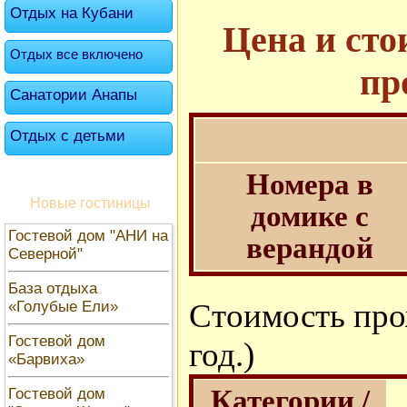
Отдых на Кубани
Цена и сто
Отдых все включено
пр
Санатории Анапы
Отдых с детьми
Номера в
Новые гостиницы
домике с
Гостевой дом "АНИ на
верандой
Северной"
База отдыха
Стоимость прож
«Голубые Ели»
Гостевой дом
год.)
«Барвиха»
Категории /
Гостевой дом