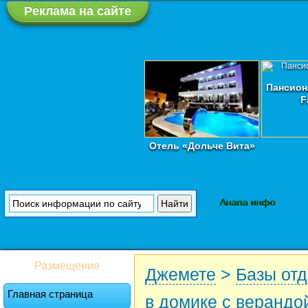
Реклама на сайте
Пансион
F
Отель «Дольче Вита»
Анапа инфо
Размещение
Джемете
>
Базы от
Главная страница
в домике с верандо