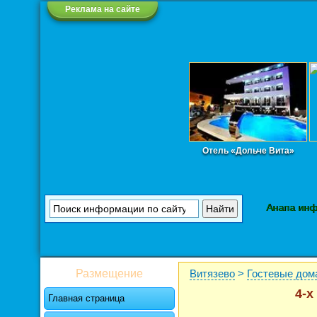
Реклама на сайте
Отель «Дольче Вита»
Анапа ин
Размещение
Витязево
>
Гостевые дом
4-х
Главная страница