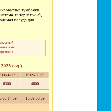
рикроватные тумбочки,
истема, интернет wi-fi,
ходимая посуда для
хместный
комнатные
партамент
2025 год.)
6.08-14.09
15.09-30.09
6300
4600
6.08-14.09
15.09-30.09