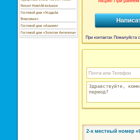
Акция! При раннем
Resort Hotel All inclusive
Гостевой дом «Усадьба
Написа
Власовых»
Гостевой дом «Азалия»
Гостевой дом «Золотая Антилопа»
При контактах Пожалуйста 
2-х местный номер 
Фото 3 из 3