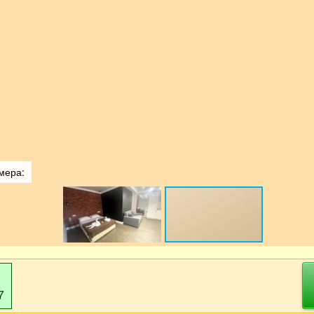
мера:
7