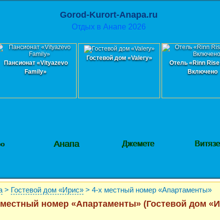
Gorod-Kurort-Anapa.ru
Отдых в Анапе 2026
Гостевой дом «Valery»
Пансионат «Vityazevo
Отель «Rinn Rise
Family»
Включено
Анапа
Джемете
Витяз
фо
а
>
Гостевой дом «Ирис»
> 4-х местный номер «Апартаменты»
 местный номер «Апартаменты» (Гостевой дом «И