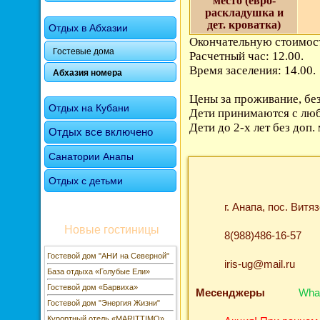
место (евро-
раскладушка и
дет. кроватка)
Отдых в Абхазии
Окончательную стоимост
Гостевые дома
Расчетный час: 12.00.
Время заселения: 14.00.
Абхазия номера
Цены за проживание, без
Отдых на Кубани
Дети принимаются с люб
Дети до 2-х лет без доп.
Отдых все включено
Санатории Анапы
Отдых с детьми
г. Анапа, пос. Витя
Новые гостиницы
8(988)486-16-57
Гостевой дом "АНИ на Северной"
iris-ug@mail.ru
База отдыха «Голубые Ели»
Гостевой дом «Барвиха»
Месенджеры
Wha
Гостевой дом "Энергия Жизни"
Курортный отель «MARITTIMO»