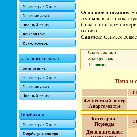
Гостиницы и Отели
Основное описание:
В 
Гостевые дома
журнальный столик, стул,
балкон в каждом номере.
Частный сектор
готовки.
Дом под ключ
Санузел:
Санузел совм
Сукко номера
Сплит-система
ст.Благовещенская
Холодильник
Телевизор
Базы отдыха
Гостиницы и Отели
Цена и 
Гостевые дома
0
Частный сектор
4-х местный номер
«Апартаменты»
Голубицкая
Категории /
01
Периоды
Гостиницы и Отели
Дополнительное
Голубицкая номера