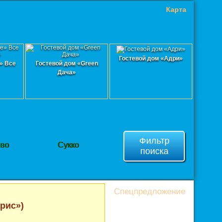
Карта
Гостевой дом «Адри»
» Все
Гостевой дом «Green
Дача»
Фильтр
ево
Сукко
поиска
Спецпредложение
рис»)