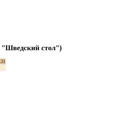
м "Шведский стол")
.11