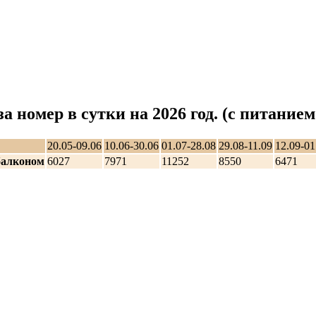
а номер в сутки на 2026 год. (с питание
20.05-09.06
10.06-30.06
01.07-28.08
29.08-11.09
12.09-01
балконом
6027
7971
11252
8550
6471