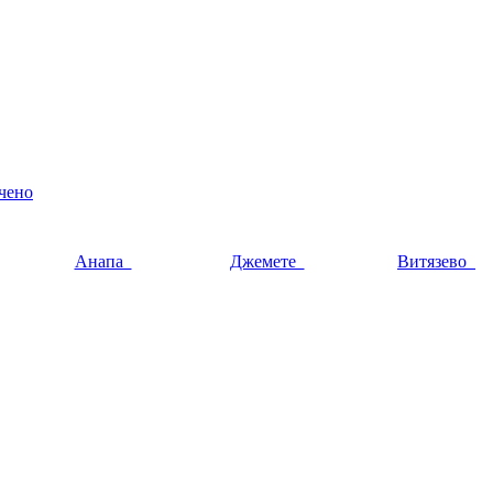
чено
Анапа
Джемете
Витязево