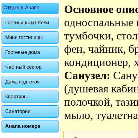
Основное опи
Отдых в Анапе
односпальные 
Гостиницы и Отели
тумбочки, стол
Мини гостиницы
фен, чайник, б
Гостевые дома
кондиционер, 
Частный сектор
Санузел:
Сану
Дома под ключ
(душевая кабин
Квартиры
полочкой, тази
Санатории
мыло, туалетна
Анапа номера