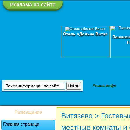
Реклама на сайте
Отель «Дольче Вита»
Пансион
F
Анапа инфо
Размещение
Витязево
>
Гостевы
Главная страница
местные комнаты и