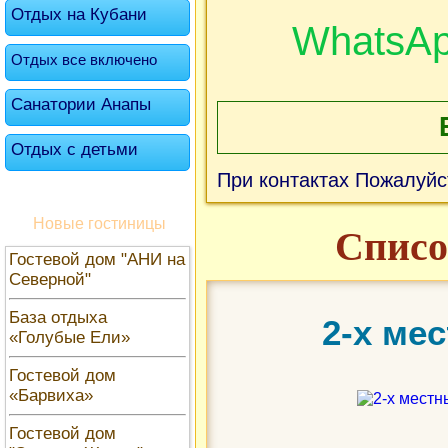
Отдых на Кубани
WhatsA
Отдых все включено
Санатории Анапы
Отдых с детьми
При контактах Пожалуйс
Новые гостиницы
Списо
Гостевой дом "АНИ на
Северной"
База отдыха
2-х ме
«Голубые Ели»
Гостевой дом
«Барвиха»
Гостевой дом