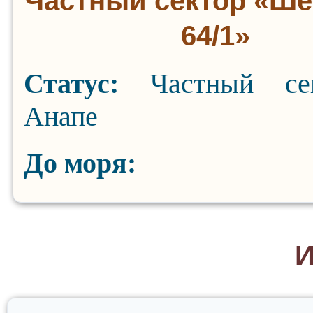
Частный сектор «Ше
64/1»
Статус:
Частный се
Анапе
До моря:
И