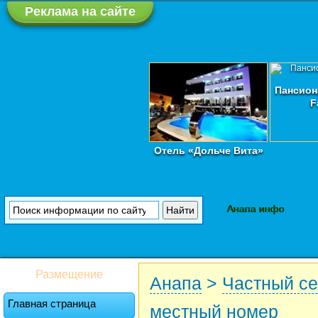
Реклама на сайте
Пансион
F
Отель «Дольче Вита»
Анапа инфо
Размещение
Анапа
>
Частный се
Главная страница
местный номер