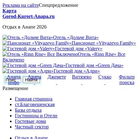
Реклама на сайте
Спецпредложение
Карта
Gorod-Kurort-Anapa.ru
Отдых в Анапе 2026
Отель «Дольче Вита»
Пансионат «Vityazevo Family»
Гостевой дом «Valery»
Отель «Rinn Rise» Все
Включено
Гостевой дом «Green Дача»
Гостевой дом «Адри»
Анапа
Анапа
Джемете
Витязево
Сукко
Фильтр
инфо
поиска
Размещение
Главная страница
ст.Благовещенская
Базы отдыха
Гостиницы и Отели
Гостевые дома
Частный сектор
Отдых в Анапе