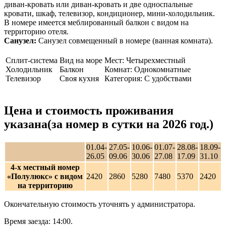
диван-кровать или диван-кровать и две односпальные
кровати, шкаф, телевизор, кондиционер, мини-холодильник.
В номере имеется меблированный балкон с видом на
территорию отеля.
Санузел:
Санузел совмещенный в номере (ванная комната).
Сплит-система
Вид на море
Мест: Четырехместный
Холодильник
Балкон
Комнат: Однокомнатные
Телевизор
Своя кухня
Категория: С удобствами
Цена и стоимость проживания
указана(за номер в сутки на 2026 год.)
01.04-
27.05-
10.06-
01.07-
28.08-
18.09-
26.05
09.06
30.06
27.08
17.09
31.10
4-х местный номер
«Полулюкс» с видом
2420
2860
5280
7480
5370
2420
на территорию
Окончательную стоимость уточнять у администратора.
Время заезда: 14:00.