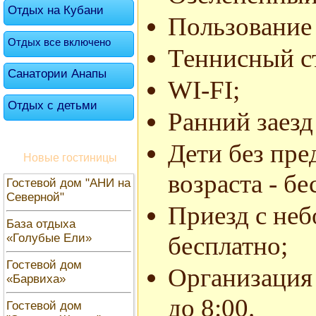
Отдых на Кубани
Пользование
Отдых все включено
Теннисный с
Санатории Анапы
WI-FI;
Отдых с детьми
Ранний заезд
Дети без пре
Новые гостиницы
возраста - бе
Гостевой дом "АНИ на
Северной"
Приезд с не
База отдыха
«Голубые Ели»
бесплатно;
Гостевой дом
Организация
«Барвиха»
до 8:00.
Гостевой дом