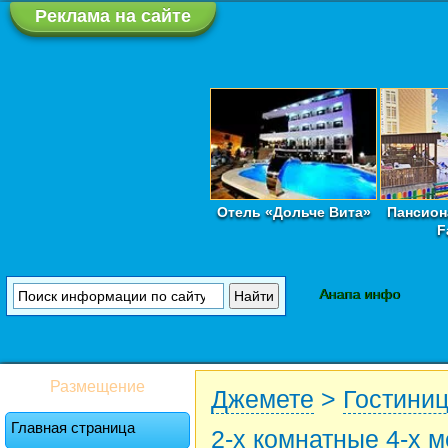
Реклама на сайте
Отель «Дольче Вита»
Пансион
F
Анапа инфо
Размещение
Джемете
>
Гостини
Главная страница
2-х комнатные 4-х 