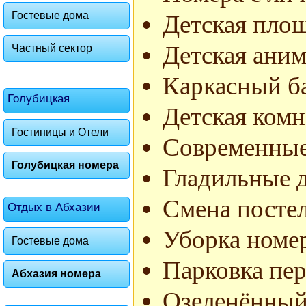
Гостевые дома
Детская площ
Детская аним
Частный сектор
Каркасный б
Голубицкая
Детская комн
Гостиницы и Отели
Современные
Голубицкая номера
Гладильные д
Смена постел
Отдых в Абхазии
Уборка номе
Гостевые дома
Парковка пер
Абхазия номера
Озеленённый 