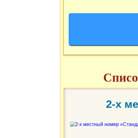
Списо
2-х м