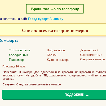
Бронь только по телефону
ссылайтесь на сайт
Город-курорт-Анапа.ру
Список всех категорий номеров
«Комфорт»
Сплит-система
Вид на море
Двухместный
Холодильник
Балкон
Однокомнатные
Санузел в номере
Телевизор
Кухня в номере
Площадь 16 кв.м.
Описание:
В номере две односпальные кровати, прикроватные тумбочк
зеркалом, стул. Из удобств: ТВ, холодильник, кондиционер, wi-fi интерн
столик...
Санузел:
Санузел совмещенный в номере.
ПОДРОБНЕЕ