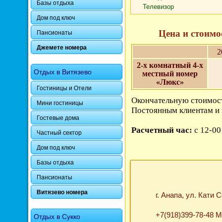
Базы отдыха
Телевизор
Дом под ключ
Цена и стоимос
Пансионаты
Джемете номера
2
2-х комнатный 4-х
Отдых в Витязево
местный номер
«Люкс»
Гостиницы и Отели
Окончательную стоимост
Мини гостиницы
Постоянным клиентам и 
Гостевые дома
Расчетный час:
с 12-00
Частный сектор
Дом под ключ
Базы отдыха
Пансионаты
Витязево номера
г. Анапа, ул. Кати 
+7(918)399-78-48 
Отдых в Сукко