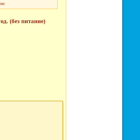
юкс
д. (без питание)