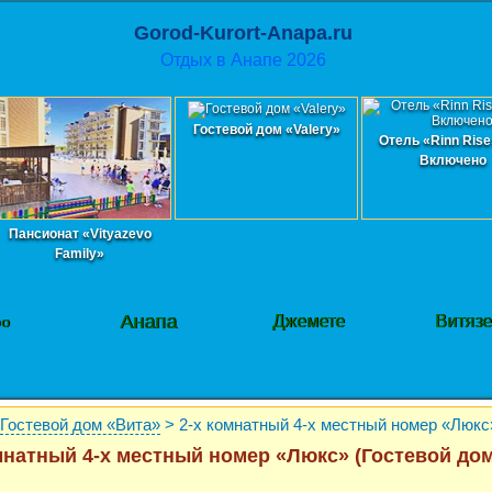
Gorod-Kurort-Anapa.ru
Отдых в Анапе 2026
Гостевой дом «Valery»
Отель «Rinn Rise
Включено
Пансионат «Vityazevo
Family»
Анапа
Джемете
Витяз
фо
Гостевой дом «Вита»
> 2-х комнатный 4-х местный номер «Люкс
мнатный 4-х местный номер «Люкс» (Гостевой дом