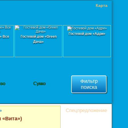
Карта
Гостевой дом «Адри»
» Все
Гостевой дом «Green
Дача»
Фильтр
ево
Сукко
поиска
Спецпредложение
»
 «Вита»)