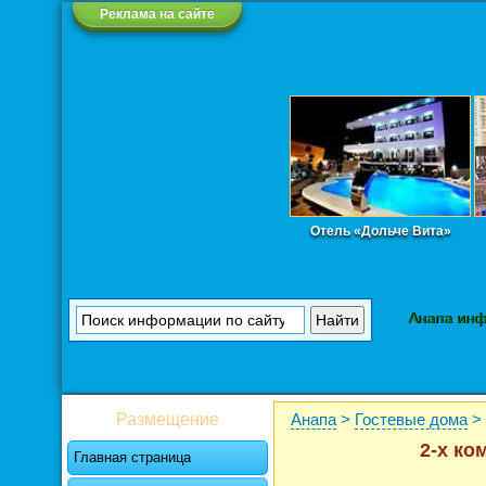
Реклама на сайте
Отель «Дольче Вита»
Анапа ин
Размещение
Анапа
>
Гостевые дома
>
2-х ко
Главная страница