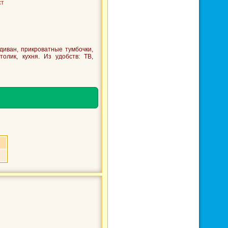
ст
иван, прикроватные тумбочки,
олик, кухня. Из удобств: ТВ,