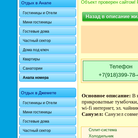
Объект проверен сайтом! 
Отдых в Анапе
Гостиницы и Отели
Назад в описание жи
Фото 3 из 12. Категория 
Мини гостиницы
Гостевые дома
Частный сектор
Дома под ключ
Квартиры
Телефон
Санатории
+7(918)399-78-
Анапа номера
Отдых в Джемете
Основное описание:
В 
прикроватные тумбочки, 
Гостиницы и Отели
wi-fi интернет, эл. чайн
Мини гостиницы
Санузел:
Санузел совм
Гостевые дома
Сплит-система
Частный сектор
Холодильник