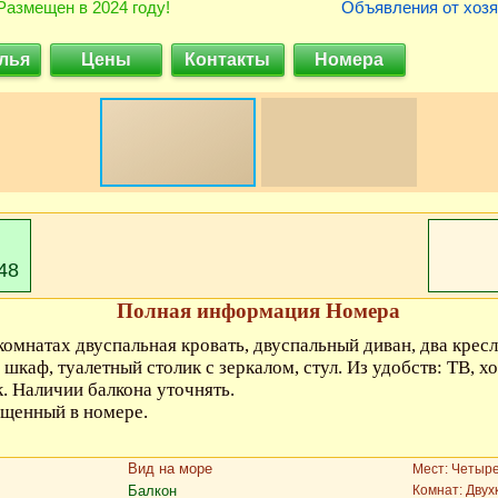
Размещен в 2024 году!
Объявления от хозя
лья
Цены
Контакты
Номера
Номера: 2-х комнатный 4-х местный номер «Люкс»
48
Полная информация Номера
комнатах двуспальная кровать, двуспальный диван, два кресла
шкаф, туалетный столик с зеркалом, стул. Из удобств: ТВ, х
ик. Наличии балкона уточнять.
ещенный в номере.
Вид на море
Мест: Четыр
Балкон
Комнат: Дву