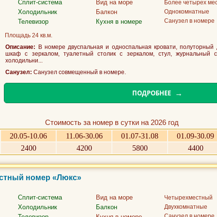
Сплит-система
Вид на море
Более четырех ме
Холодильник
Балкон
Однокомнатные
Санузел в номере
Телевизор
Кухня в номере
Площадь 24 кв.м.
Описание:
В номере двуспальная и односпальная кровати, полуторный д
шкаф с зеркалом, туалетный столик с зеркалом, стул, журнальный ст
холодильни...
Санузел:
Санузел совмещенный в номере.
ПОДРОБНЕЕ
Стоимость за номер в сутки на 2026 год
20.05-10.06
11.06-30.06
01.07-31.08
01.09-30.09
2400
4200
5800
4400
естный номер «Люкс»
Сплит-система
Вид на море
Четырехместный
Холодильник
Балкон
Двухкомнатные
Санузел в номере
Телевизор
Кухня в номере