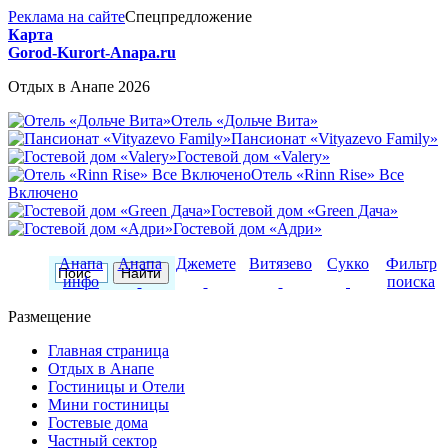
Реклама на сайте
Спецпредложение
Карта
Gorod-Kurort-Anapa.ru
Отдых в Анапе 2026
Отель «Дольче Вита»
Пансионат «Vityazevo Family»
Гостевой дом «Valery»
Отель «Rinn Rise» Все
Включено
Гостевой дом «Green Дача»
Гостевой дом «Адри»
Анапа
Анапа
Джемете
Витязево
Сукко
Фильтр
инфо
поиска
Размещение
Главная страница
Отдых в Анапе
Гостиницы и Отели
Мини гостиницы
Гостевые дома
Частный сектор