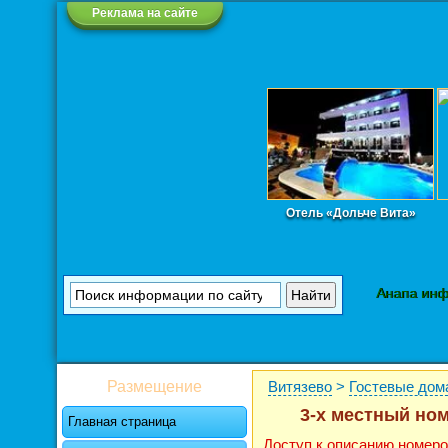
Реклама на сайте
Отель «Дольче Вита»
Анапа ин
Размещение
Витязево
>
Гостевые дом
3-х местный ном
Главная страница
Доступ к описанию номеро