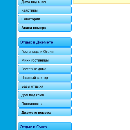
Дома под ключ
Квартиры
Санатории
Анапа номера
Отдых в Джемете
Гостиницы и Отели
Мини гостиницы
Гостевые дома
Частный сектор
Базы отдыха
Дом под ключ
Пансионаты
Джемете номера
Отдых в Сукко