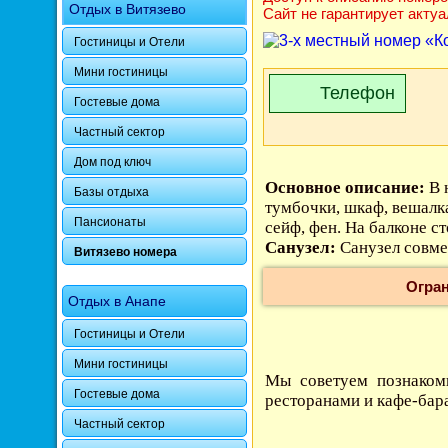
Отдых в Витязево
Сайт не гарантирует акту
Гостиницы и Отели
Мини гостиницы
Телефон
Гостевые дома
Частный сектор
Дом под ключ
Основное описание:
В 
Базы отдыха
тумбочки, шкаф, вешалка
Пансионаты
сейф, фен. На балконе ст
Санузел:
Санузел совм
Витязево номера
Огран
Отдых в Анапе
Гостиницы и Отели
Мини гостиницы
Мы советуем познакоми
Гостевые дома
ресторанами и кафе-бар
Частный сектор