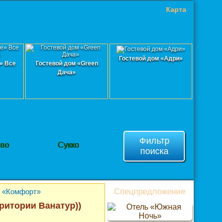
Карта
Гостевой дом «Адри»
» Все
Гостевой дом «Green
Дача»
Фильтр
ево
Сукко
поиска
Спецпредложение
р «Комфорт»
ритории Ванатур))