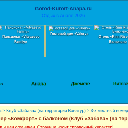
Gorod-Kurort-Anapa.ru
Отдых в Анапе 2026
Гостевой дом «Valery»
Пансионат «Vityazevo
Отель «Rinn Rise
Family»
Включено
Анапа
Джемете
Витяз
фо
а
>
Клуб «Забава» (на территории Ванатур)
> 3-х местный номе
ер «Комфорт» с балконом (Клуб «Забава» (на тер
в и цен ограничен. Страница носит справочный характер!