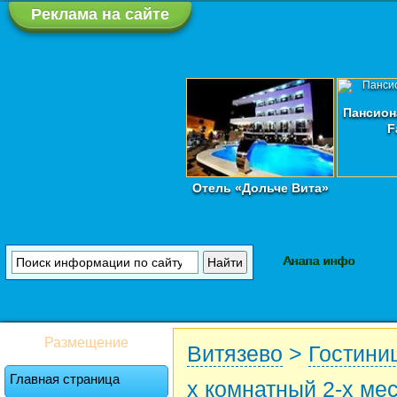
Реклама на сайте
Пансион
F
Отель «Дольче Вита»
Анапа инфо
Размещение
Витязево
>
Гостини
Главная страница
х комнатный 2-х ме