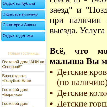
Отдых на Кубани
заезд" и "Поз
Отдых все включено
при наличии 
Санатории Анапы
выезда. Услуга
Отдых с детьми
Всё, что м
Новые гостиницы
малыша Вы мо
Гостевой дом "АНИ на
Северной"
Детские кров
База отдыха
(по наличию)
«Голубые Ели»
Гостевой дом
Детские коля
«Барвиха»
Детские горш
Гостевой дом