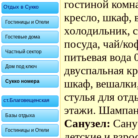
гостиной комна
Отдых в Сукко
кресло, шкаф, 
Гостиницы и Отели
холодильник, с
Гостевые дома
посуда, чай/ко
Частный сектор
питьевая вода 
Дом под ключ
двуспальная кр
шкаф, вешалки,
Сукко номера
стулья для отд
ст.Благовещенская
этажи. Шампанс
Базы отдыха
Санузел:
Сану
Гостиницы и Отели
детские и взр