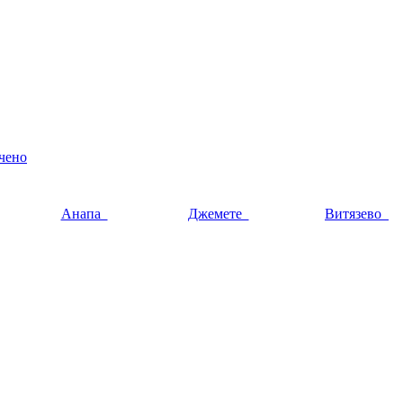
чено
Анапа
Джемете
Витязево