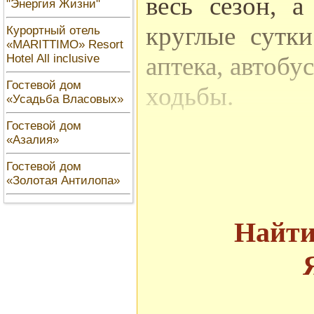
весь сезон, 
"Энергия Жизни"
круглые сутк
Курортный отель
«MARITTIMO» Resort
Hotel All inclusive
аптека, автобу
Гостевой дом
ходьбы.
«Усадьба Власовых»
Гостевой дом
«Азалия»
Гостевой дом
Гостевой дом 
«Золотая Антилопа»
три небольших
Найти
номера разно
на людей с ра
Также имеютс