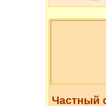
Как добраться
1. Самолетом
Анапе. Встре
плату. Не заб
рейс прибыти
2. Ж/Д: поез
Анапы. Встре
дополнительн
предупредить:
Частный 