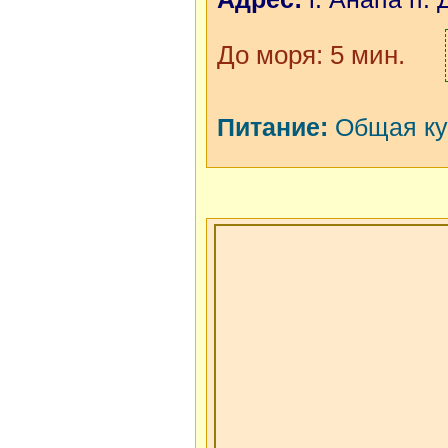
Банкомат Сбе
До моря: 5 мин.
Аптека (3 ми
Питание:
Общая кух
Услуги для го
Автостоянка 
Трансфер (пл
Wi-fi интерне
Мангал;
Стиральная 
Зеленый двор