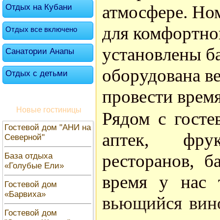
атмосфере. Но
Отдых на Кубани
для комфортно
Отдых все включено
установлены ба
Санатории Анапы
оборудована ве
Отдых с детьми
провести время
Новые гостиницы
Рядом с гост
Гостевой дом "АНИ на
аптек, фру
Северной"
ресторанов, б
База отдыха
«Голубые Ели»
время у нас т
Гостевой дом
«Барвиха»
вьющийся вино
Гостевой дом