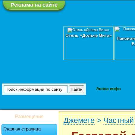
Реклама на сайте
Отель «Дольче Вита»
Пансион
F
Анапа инфо
Размещение
Джемете
>
Частный
Главная страница