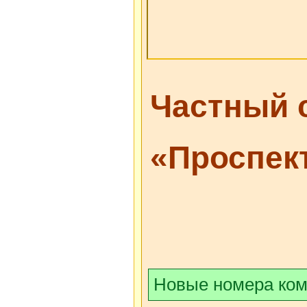
Частный 
«Проспек
Новые номера ко