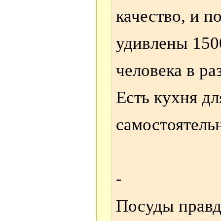
качество, и п
удивлены 150
человека в ра
Есть кухня д
самостоятель
-
Посуды правда