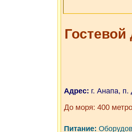
Детский бату
Гладильная д
Гостевой
Бассейн детс
Смена белья 
Уборка по за
Ограничения:
Адрес:
г. Анапа, п.
С животными
До моря: 400 метр
Курить тольк
Питание:
Оборудова