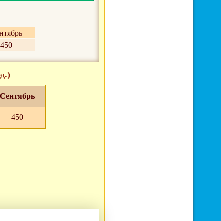
нтябрь
450
д.)
Сентябрь
450