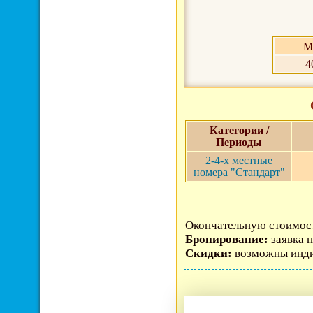
М
4
Категории /
Периоды
2-4-х местные
номера "Стандарт"
Окончательную стоимост
Бронирование:
заявка п
Скидки:
возможны инди