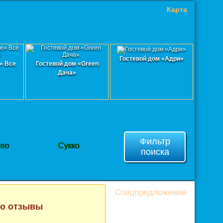
Карта
Гостевой дом «Адри»
» Все
Гостевой дом «Green
Дача»
Фильтр
ево
Сукко
поиска
Спецпредложение
то отзывы