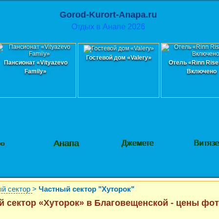
Gorod-Kurort-Anapa.ru
Отдых в Анапе 2026
Гостевой дом «Valery»
Пансионат «Vityazevo
Отель «Rinn Rise
Family»
Включено
Анапа
Джемете
Витяз
фо
ый сектор
>
Частный сектор "Хуторок"
й сектор «Хуторок»
в Благовещенской - цены фо