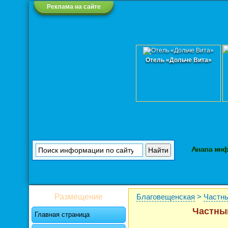
Реклама на сайте
Отель «Дольче Вита»
Анапа ин
Размещение
Благовещенская
>
Частн
Частны
Главная страница