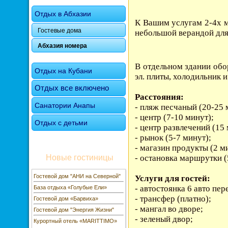
Отдых в Абхазии
К Вашим услугам 2-4х м
Гостевые дома
небольшой верандой для 
Абхазия номера
В отдельном здании обо
Отдых на Кубани
эл. плиты, холодильник 
Отдых все включено
Расстояния:
Санатории Анапы
- пляж песчаный (20-25 
- центр (7-10 минут);
Отдых с детьми
- центр развлечений (15 
- рынок (5-7 минут);
- магазин продукты (2 м
- остановка маршрутки (
Новые гостиницы
Гостевой дом "АНИ на Северной"
Услуги для гостей:
- автостоянка
6 авто пер
База отдыха «Голубые Ели»
- трансфер (платно);
Гостевой дом «Барвиха»
- мангал во дворе;
Гостевой дом "Энергия Жизни"
- зеленый двор;
Курортный отель «MARITTIMO»