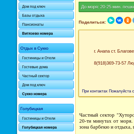
До моря: 20-25 мин. пеш
Дом под ключ
Базы отдыха
Поделиться:
Пансионаты
Витязево номера
Отдых в Сукко
г. Анапа ст. Благо
Гостиницы и Отели
8(918)369-73-57 Лю
Гостевые дома
Частный сектор
Дом под ключ
При контактах Пожалуйста 
Сукко номера
Голубицкая
Частный сектор "Хуторо
Гостиницы и Отели
20-ти минутах от моря.
зона барбекю и отдыха,
Голубицкая номера