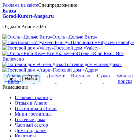
Реклама на сайте
Спецпредложение
Карта
Gorod-Kurort-Anapa.ru
Отдых в Анапе 2026
Отель «Дольче Вита»
Пансионат «Vityazevo Family»
Гостевой дом «Valery»
Отель «Rinn Rise» Все
Включено
Гостевой дом «Green Дача»
Гостевой дом «Адри»
Анапа
Анапа
Джемете
Витязево
Сукко
Фильтр
инфо
поиска
Размещение
Главная страница
Отдых в Анапе
Гостиницы и Отели
Мини гостиницы
Гостевые дома
Частный сектор
Дома под ключ
Квартиры