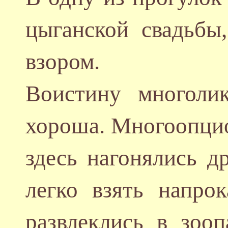
цыганской свадьбы
взором.
Воистину многоли
хороша. Многоопцио
здесь нагонялись д
легко взять напро
развлеклись в зоо