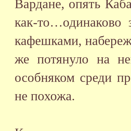
Вардане, опять Каба
как-то…одинаково 
кафешками, набереж
же потянуло на н
особняком среди пр
не похожа.