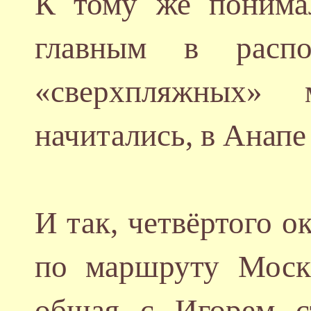
К тому же понима
главным в распо
«сверхпляжных» 
начитались, в Анапе
И так, четвёртого о
по маршруту Моск
общая с Игорем с