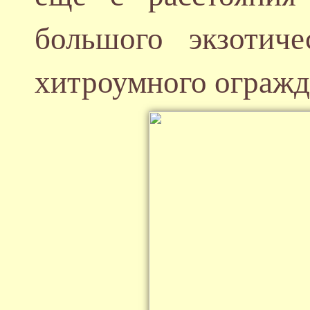
большого экзотиче
хитроумного огражд