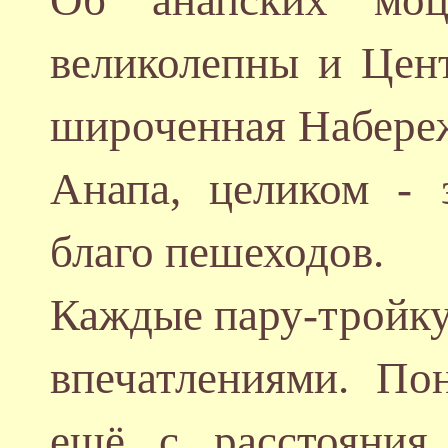
Об анапских моц
великолепны и Цент
широченная Набережн
Анапа, целиком - 
благо пешеходов.
Каждые пару-тройку
впечатлениями. По
ещё с расстояния