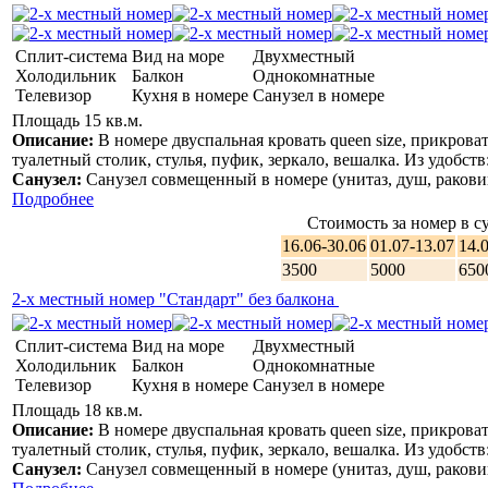
интернет.
2-х комнатные 4-5-ти местные номера "Люкс"
- В
комнатах: кровати, прикроватные тумбочки, шкаф для
Сплит-система
Вид на море
Двухместный
одежды, журнальный столик, туалетный столик, стулья,
Холодильник
Балкон
Однокомнатные
пуфик, зеркало, вешалка. Из удобств: телевизор с
Телевизор
Кухня в номере
Санузел в номере
плоским экраном, мини-холодильник, сплит-система,
Площадь 15 кв.м.
светильник, фен, wi-fi интернет, балкон.
Описание:
В номере двуспальная кровать queen size, прикров
туалетный столик, стулья, пуфик, зеркало, вешалка. Из удобств
Питание
Санузел:
Санузел совмещенный в номере (унитаз, душ, раковин
Подробнее
В Гостевом доме "Барвиха у Моря" столовая с кондиционером
Стоимость за номер в су
и большим телевизором. Вас ждут аппетитные и
16.06-30.06
01.07-13.07
14.
разнообразные блюда домашней кухни. У нас вкусное и
сбалансированное питание, а это залог здоровья и отличного
3500
5000
650
настроения. Комплексное питание "на выбор" - это когда из
2-х местный номер "Стандарт" без балкона
нескольких предложенных вариантов салатов, супов, вторых,
гарниров и т.п., вы выбираете то, что любите. В меню
столовой, всегда представлены любимые детские блюда. Есть
Сплит-система
Вид на море
Двухместный
высокие стульчики для кормления малышей. В баре можно
Холодильник
Балкон
Однокомнатные
отдохнуть на свежем воздухе с любимыми напитками и
Телевизор
Кухня в номере
Санузел в номере
отличным шашлыком.
Площадь 18 кв.м.
Описание:
В номере двуспальная кровать queen size, прикров
туалетный столик, стулья, пуфик, зеркало, вешалка. Из удобств
Санузел:
Санузел совмещенный в номере (унитаз, душ, раковин
В СЛУЧАЕ ПРОЖИВАНИЯ В ОТЕЛЕ МЕНЕЕ 20-ТИ