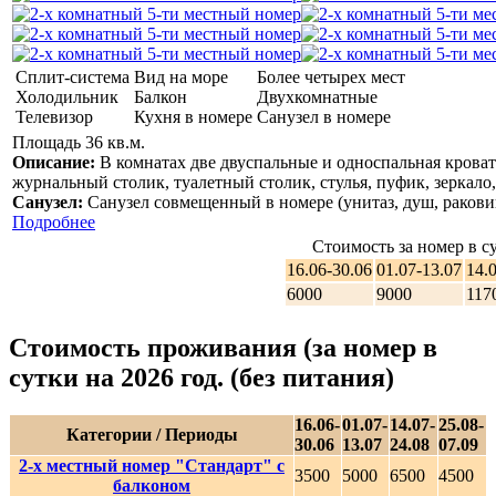
Сплит-система
Вид на море
Более четырех мест
Холодильник
Балкон
Двухкомнатные
Телевизор
Кухня в номере
Санузел в номере
Площадь 36 кв.м.
Описание:
В комнатах две двуспальные и односпальная крова
журнальный столик, туалетный столик, стулья, пуфик, зеркало, 
Санузел:
Санузел совмещенный в номере (унитаз, душ, раковин
Подробнее
Стоимость за номер в су
16.06-30.06
01.07-13.07
14.
6000
9000
117
Стоимость проживания (за номер в
сутки на 2026 год. (без питания)
16.06-
01.07-
14.07-
25.08-
Категории / Периоды
30.06
13.07
24.08
07.09
2-х местный номер "Стандарт" с
3500
5000
6500
4500
балконом