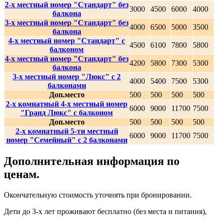
2-х местный номер "Стандарт" без
3000
4500
6000
4000
балкона
3-х местный номер "Стандарт" без
4000
6500
5000
3500
балкона
4-х местный номер "Стандарт" с
4500
6100
7800
5800
балконом
4-х местный номер "Стандарт" без
4200
5800
7300
5300
балкона
3-х местный номер "Люкс" с 2
4000
5400
7500
5300
балконами
Доп.место
500
500
500
500
2-х комнатный 4-х местный номер
6000
9000
11700
7500
"Гранд Люкс" с балконом
Доп.место
500
500
500
500
2-х комнатный 5-ти местный
6000
9000
11700
7500
номер "Семейный" с 2 балконами
Дополнительная информация по
ценам.
Окончательную стоимость уточнять при бронировании.
Дети до 3-х лет проживают бесплатно (без места и питания),