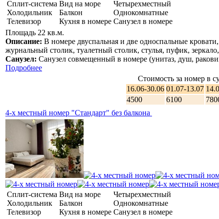
Сплит-система
Вид на море
Четырехместный
Холодильник
Балкон
Однокомнатные
Ограничение:
Телевизор
Кухня в номере
Санузел в номере
Площадь 22 кв.м.
С животными не принимаем;
Описание:
В номере двуспальная и две односпальные кровати
В номерах не курить.
журнальный столик, туалетный столик, стулья, пуфик, зеркало, 
Санузел:
Санузел совмещенный в номере (унитаз, душ, раковин
Подробнее
Стоимость за номер в су
16.06-30.06
01.07-13.07
14.
4500
6100
780
4-х местный номер "Стандарт" без балкона
Сплит-система
Вид на море
Четырехместный
Холодильник
Балкон
Однокомнатные
Телевизор
Кухня в номере
Санузел в номере