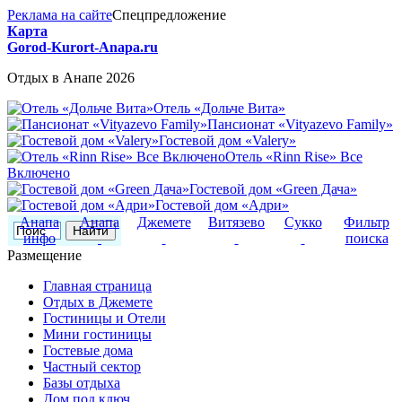
Реклама на сайте
Спецпредложение
Карта
Gorod-Kurort-Anapa.ru
Отдых в Анапе 2026
Отель «Дольче Вита»
Пансионат «Vityazevo Family»
Гостевой дом «Valery»
Отель «Rinn Rise» Все
Включено
Гостевой дом «Green Дача»
Гостевой дом «Адри»
Анапа
Анапа
Джемете
Витязево
Сукко
Фильтр
инфо
поиска
Размещение
Главная страница
Отдых в Джемете
Гостиницы и Отели
Мини гостиницы
Гостевые дома
Частный сектор
Базы отдыха
Дом под ключ