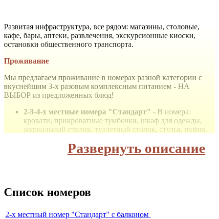
Развитая инфраструктура, все рядом: магазины, столовые,
кафе, бары, аптеки, развлечения, экскурсионные киоски,
остановки общественного транспорта.
Проживание
Мы предлагаем проживание в номерах разной категории с
вкуснейшим 3-х разовым комплексным питанием - НА
ВЫБОР из предложенных блюд!
2-3-4-х местные номера "Стандарт"
- В номера:
кровати, прикроватные тумбочки, шкаф для одежды,
журнальный столик, туалетный столик, стулья, пуфик,
зеркало, вешалка. Из удобств: телевизор с плоским
Развернуть описание
экраном, мини-холодильник, сплит-система,
светильник, фен, wi-fi интернет. С балконом и без
балкона.
3-х местный номер "Люкс"
с 2 балконами. В номере:
двуспальная и односпальная кровати, прикроватные
Список номеров
тумбочки, шкаф для одежды, журнальный столик,
туалетный столик, стулья, пуфик, зеркало, вешалка. Из
удобств: телевизор с плоским экраном, мини-
2-х местный номер "Стандарт" с балконом
холодильник, сплит-система, светильник, фен, wi-fi