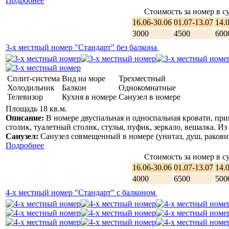
Подробнее
ЧЕЛОВЕК, ОТЕЛЬ ОСТАВЛЯЕТ ЗА СОБОЙ ПРАВО
Стоимость за номер в су
ИЗМЕНИТЬ ПИТАНИЕ ПО СИСТЕМЕ "Комплексное
16.06-30.06
01.07-13.07
14.
питание на выбор из предложенных блюд" НА" Комплексное
питание" С СОХРАНЕНИЕМ СТОИМОСТИ.
3000
4500
600
3-х местный номер "Стандарт" без балкона
Услуги для гостей:
Сплит-система
Вид на море
Трехместный
Автостоянка;
Холодильник
Балкон
Однокомнатные
Мангальная зона для гостей, где они могут пожарить
Телевизор
Кухня в номере
Санузел в номере
мясо, рядом зоны что бы посидеть и атмосферно
Площадь 18 кв.м.
провести время в кругу друзей и семьи;
Описание:
В номере двуспальная и односпальная кровати, пр
Есть кулер с чистой питьевой водой, на каждом этаже,
столик, туалетный столик, стулья, пуфик, зеркало, вешалка. Из 
гладильные принадлежности, чайник, микроволновая
Санузел:
Санузел совмещенный в номере (унитаз, душ, раковин
печь;
Подробнее
Трансфер;
Стоимость за номер в су
Бассейн;
Wi-fi интернет;
16.06-30.06
01.07-13.07
14.
Детская площадка и детская комната;
4000
6500
500
Большой двор;
4-х местный номер "Стандарт" с балконом
Столовая;
Кафе-бар;
Уборка номеров, смена полотенец белья 1 раз вт 5 дней.