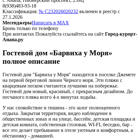
г. Анапа, Пионерский проспект, 259Ц
8(938)483-93-18
Классификация:
№ С232026020232
включен в реестр с
27.1.2026
Месенджеры
Написать в MAX
Бронь только по телефону
При контактах Пожалуйста ссылайтесь на сайт
Город-курорт-
Анапа.ру
Гостевой дом «Барвиха у Моря»
полное описание
Гостевой дом "Барвиха у Моря" находится в поселке Джемете
на первой береговой линии Черного моря. Эти пляжи с
кварцевым песком считаются лучшими на побережье.
Гостевой дом новый, красивый, с прекрасным дизайном. До
песчаного пляжа всего 4-х минутах ходьбы.
У нас спокойствие и тишина - это залог полноценного
отдыха. Закрытая территория, видео наблюдение в
общественных зонах и на улице, бассейн, детская площадка и
детская комната, собственная столовая, WI-FI, беседки, бар -
все это делает пребывание в отеле уютным и комфортным, а
обстановку - домашней.