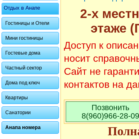
Отдых в Анапе
2-х мест
Гостиницы и Отели
этаже (
Мини гостиницы
Доступ к описа
Гостевые дома
носит справочн
Частный сектор
Сайт не гарант
контактов на д
Дома под ключ
Фото 2 из 2. Категория Комнаты: 
Квартиры
Позвонить
Санатории
8(960)966-28-0
Полн
Анапа номера