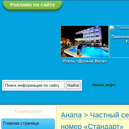
Реклама на сайте
Пансион
F
Отель «Дольче Вита»
Анапа инфо
Размещение
Анапа
>
Частный се
Главная страница
номер «Стандарт»