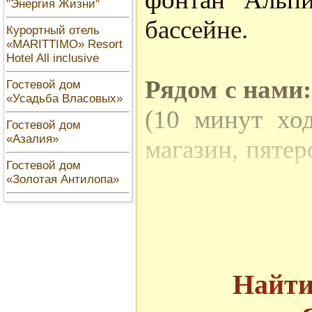
"Энергия Жизни"
бассейне.
Курортный отель
«MARITTIMO» Resort
Hotel All inclusive
Рядом с нами:
Гостевой дом
«Усадьба Власовых»
(10 минут ход
Гостевой дом
«Азалия»
магазин, пятер
Гостевой дом
маршрутного т
«Золотая Антилопа»
Гостиница 
отношению 
Найти
заведениям по