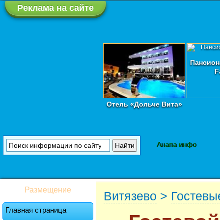
Реклама на сайте
Пансион
F
Отель «Дольче Вита»
Анапа инфо
Размещение
Витязево
>
Гостевы
Главная страница