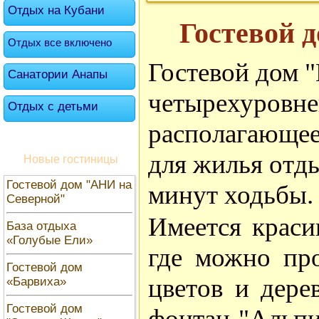
Отдых на Кубани
Гостевой 
Отдых все включено
Гостевой дом "
Санатории Анапы
четырехуровне
Отдых с детьми
располагающее
для жилья отд
Новые гостиницы
Гостевой дом "АНИ на
минут ходьбы.
Северной"
Имеется краси
База отдыха
«Голубые Ели»
где можно про
Гостевой дом
цветов и дере
«Барвиха»
Гостевой дом
фонтан "Альпи