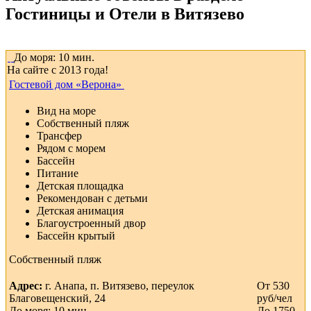
Гостиницы и Отели в Витязево
решаются быстро, в том числе бытовые. Пока Вы отдыхайте,
все заботы мы берем на себя
Территория
До моря: 10 мин.
На сайте с 2013 года!
Благоустроенная территория с зонами отдыха. Во дворе
располагается:
Гостевой дом «Верона»
- бассейн 5,6 х 3,5 м;
Вид на море
Собственный пляж
- детский каркасный бассейн;
Трансфер
Рядом с морем
- детская игровая площадка;
Бассейн
Питание
- летняя беседка;
Детская площадка
Рекомендован с детьми
- столы со стульями;
Детская анимация
Благоустроенный двор
- мангал.
Бассейн крытый
Собственный пляж
Услуги для гостей:
Адрес:
г. Анапа, п. Витязево, переулок
От 530
- автостоянка;
Благовещенский, 24
руб/чел
До моря: 10 мин.
До 1750