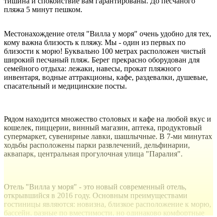
тишина и спокойствие вам гарантированы. До песчаного
пляжа 5 минут пешком.
Местонахождение отеля "Вилла у моря" очень удобно для тех,
кому важна близость к пляжу. Мы - один из первых по
близости к морю! Буквально 100 метрах расположен чистый
широкий песчаный пляж. Берег прекрасно оборудован для
семейного отдыха: лежаки, навесы, прокат пляжного
инвентаря, водные аттракционы, кафе, раздевалки, душевые,
спасательный и медицинские посты.
Рядом находится множество столовых и кафе на любой вкус и
кошелек, пиццерии, винный магазин, аптека, продуктовый
супермаркет, сувенирные лавки, шашлычные. В 7-ми минутах
ходьбы расположены парки развлечений, дельфинарии,
аквапарк, центральная прогулочная улица "Паралия".
Отель "Вилла у моря" - это новый современный отель,
открывшийся в 2016 году. Основным преимуществами
гостиницы являются: новизна, близкое расположение к морю,
бассейн, разные по вместимости, но одинаково комфортные