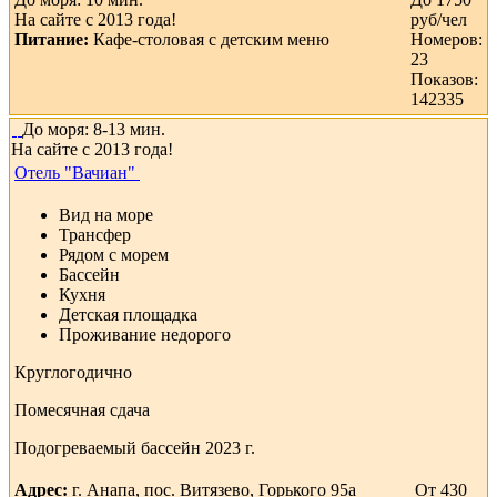
- трансфер;
На сайте с 2013 года!
руб/чел
Питание:
Кафе-столовая с детским меню
Номеров:
- wi-fi интернет;
23
Показов:
- проводится детская и взрослая анимация;
142335
- сейф у администратора;
До моря: 8-13 мин.
На сайте с 2013 года!
- мультиварка по запросу;
Отель "Вачиан"
- куллер на каждом этаже;
Вид на море
Трансфер
- микроволновая печь на каждом этаже;
Рядом с морем
Бассейн
- прачечная;
Кухня
Детская площадка
- глажка белья;
Проживание недорого
- стиральная машина – 100 рублей стирка;
Круглогодично
- смена белья раз в 5 дней;
Помесячная сдача
- смена полотенец и уборка раз в 3 дня.
Подогреваемый бассейн 2023 г.
Адрес:
г. Анапа, пос. Витязево, Горького 95а
От 430