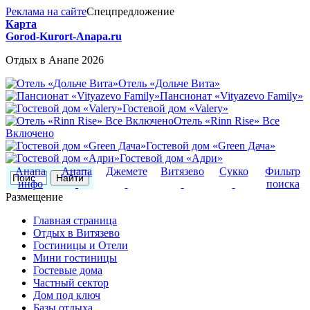
Реклама на сайте
Спецпредложение
Карта
Gorod-Kurort-Anapa.ru
Отдых в Анапе 2026
Отель «Дольче Вита»
Пансионат «Vityazevo Family»
Гостевой дом «Valery»
Отель «Rinn Rise» Все
Включено
Гостевой дом «Green Дача»
Гостевой дом «Адри»
Анапа
Анапа
Джемете
Витязево
Сукко
Фильтр
инфо
поиска
Размещение
Главная страница
Отдых в Витязево
Гостиницы и Отели
Мини гостиницы
Гостевые дома
Частный сектор
Дом под ключ
Базы отдыха